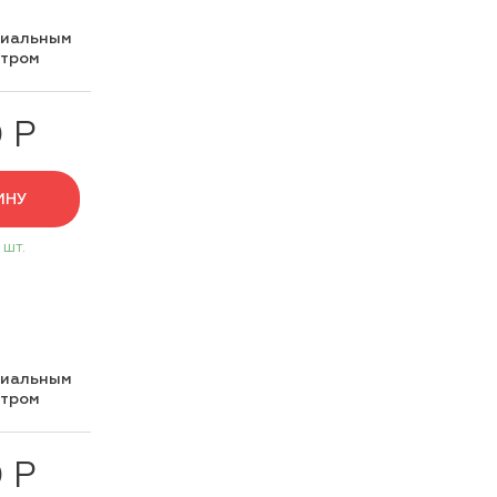
циальным
нтром
 Р
ИНУ
 шт.
циальным
нтром
 Р