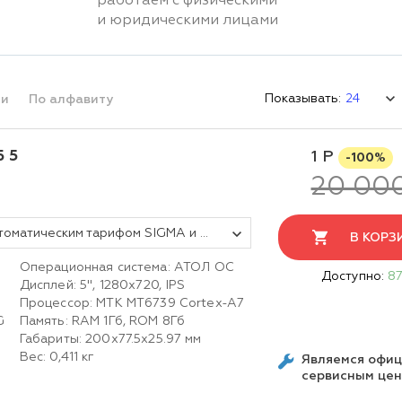
работаем с физическими
и юридическими лицами
Показывать:
ми
По алфавиту
 5
1 Р
-100%
20 00
Смарт-терминал АТОЛ СТБ 5 с автоматическим тарифом SIGMA и ИТС (без ФН, 5.0)
В КОРЗ
Операционная система: АТОЛ ОС
Доступно:
87
Дисплей: 5'', 1280x720, IPS
Процессор: MTK MT6739 Cortex-A7
G
Память: RAM 1Гб, ROM 8Гб
Габариты: 200х77.5х25.97 мм
Вес: 0,411 кг
Являемся офи
сервисным це