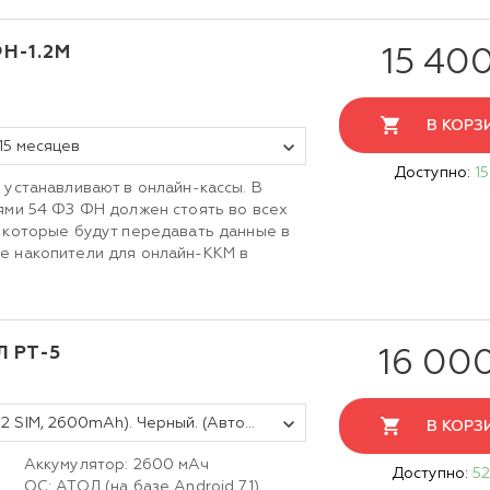
Н-1.2М
15 40
В КОРЗ
15 месяцев
Доступно:
15
 устанавливают в онлайн-кассы. В
ями 54 ФЗ ФН должен стоять во всех
 которые будут передавать данные в
е накопители для онлайн-ККМ в
Л PT-5
16 00
Платёжный терминал АТОЛ PT-5 (2 SIM, 2600mAh). Черный. (Автономный режим)
В КОРЗ
Аккумулятор: 2600 мАч
Доступно:
52
ОС: АТОЛ (на базе Android 7.1)