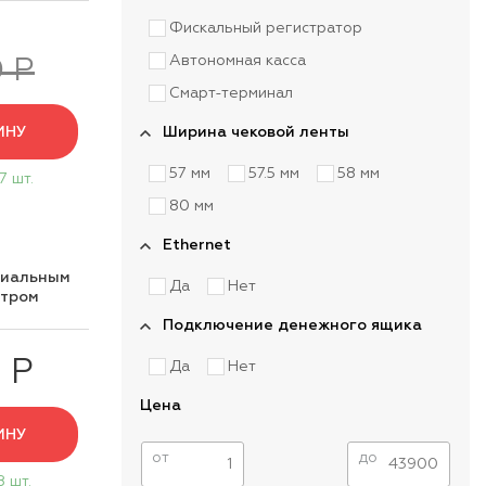
Фискальный регистратор
Автономная касса
 Р
Смарт-терминал
ИНУ
Ширина чековой ленты
57 мм
57.5 мм
58 мм
7 шт.
80 мм
Ethernet
циальным
Да
Нет
нтром
Подключение денежного ящика
 Р
Да
Нет
Цена
ИНУ
от
до
8 шт.