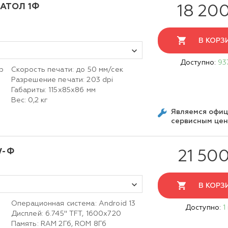
 АТОЛ 1Ф
18 20
В КОРЗ
Доступно:
93
р
Скорость печати: до 50 мм/сек
Разрешение печати: 203 dpi
Габариты: 115х85х86 мм
Вес: 0,2 кг
Являемся офи
сервисным це
W-Ф
21 500
В КОРЗ
Операционная система: Android 13
Доступно:
1
Дисплей: 6.745" TFT, 1600х720
Память: RAM 2Гб, ROM 8Гб