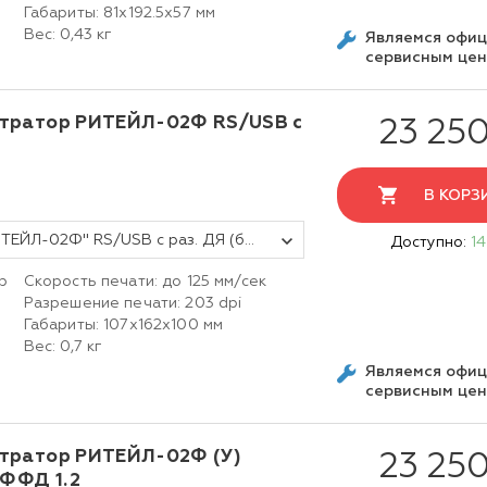
i
Габариты: 81х192.5х57 мм
Вес: 0,43 кг
Являемся офи
сервисным це
тратор РИТЕЙЛ-02Ф RS/USB с
23 250
В КОРЗ
Фискальный регистратор ККТ "РИТЕЙЛ-02Ф" RS/USB с раз. ДЯ (белый) без ФН ФФД 1.2
Доступно:
14
р
Скорость печати: до 125 мм/сек
Разрешение печати: 203 dpi
Габариты: 107х162х100 мм
Вес: 0,7 кг
Являемся офи
сервисным це
тратор РИТЕЙЛ-02Ф (У)
23 250
 ФФД 1.2