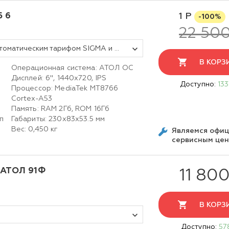
Б 6
1 Р
-100%
22 500
Смарт-терминал АТОЛ СТБ 6 с автоматическим тарифом SIGMA и ИТС (без ФН, 5.0)
В КОРЗ
Операционная система: АТОЛ ОС
Дисплей: 6", 1440x720, IPS
Доступно:
133
Процессор: MediaTek MT8766
Cortex-A53
Память: RAM 2Гб, ROM 16Гб
п
Габариты: 230х83х53.5 мм
Вес: 0,450 кг
Являемся офи
сервисным це
 АТОЛ 91Ф
11 800
В КОРЗ
Доступно:
57