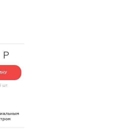
 Р
ИНУ
6 шт.
циальным
нтром