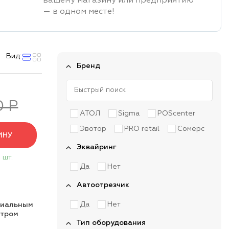
вашему магазину или предприятию
— в одном месте!
Вид:
Бренд
0 Р
АТОЛ
Sigma
POScenter
Эвотор
PRO retail
Сомерс
ИНУ
Эквайринг
 шт.
Да
Нет
Автоотрезчик
Да
Нет
циальным
нтром
Тип оборудования