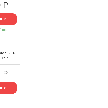
0 Р
ИНУ
7 шт.
циальным
нтром
 Р
ИНУ
 шт.