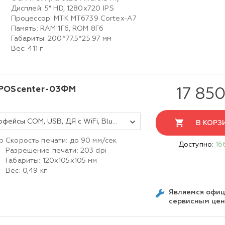
Дисплей: 5” HD, 1280х720 IPS
Процессор: MTK MT6739 Cortex-A7
Память: RAM 1Гб, ROM 8Гб
Габариты: 200*77.5*25.97 мм
Вес: 411 г
 POScenter-03ФМ
17 850
ФР ККТ "POScenter-03ФМ" (интерфейсы COM, USB, ДЯ с WiFi, Bluetooth), чёрный, без ФН
В КОРЗ
р
Скорость печати: до 90 мм/сек
Доступно:
16
Разрешение печати: 203 dpi
Габариты: 120х105х105 мм
Вес: 0,49 кг
Являемся офи
сервисным це