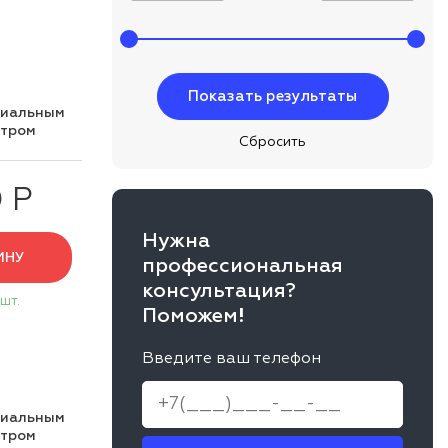
циальным
нтром
 Р
Нужна
ИНУ
профессиональная
консультация?
 шт.
Поможем!
Введите ваш телефон
циальным
нтром