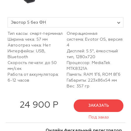
Эвотор 5 без ФН
Тип кассы: смарт-терминал
Операционная
Ширина чека: 57 мм
система: Evotor OS, версия
Автоотрез чека: Нет
4
Интерфейсы: USB,
Дисплей: 5.5", ёмкостный
Bluetooth
тип, 1280х720
Скорость печати: до 50
Процессор: MediaTek
мм/сек
MTK8321A
Работа от аккумулятора:
Память: RAM 1Гб, ROM 8Гб
6-12 часов
Габариты: 223х86х54 мм
Вес: 357 гр
24 900 Р
ЗАКАЗАТЬ
Под заказ
Онлайн фискальный регистратор