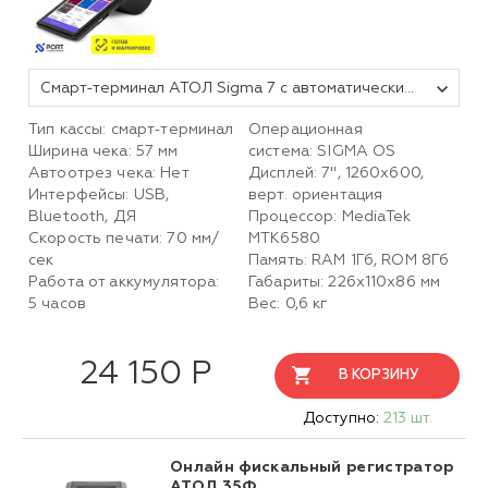
Смарт-терминал АТОЛ Sigma 7 с автоматическим тарифом SIGMA и ИТС (без ФН, 5.0)
Тип кассы: смарт-терминал
Операционная
Ширина чека: 57 мм
система: SIGMA OS
Автоотрез чека: Нет
Дисплей: 7", 1260х600,
Интерфейсы: USB,
верт. ориентация
Bluetooth, ДЯ
Процессор: MediaTek
Скорость печати: 70 мм/
MTK6580
сек
Память: RAM 1Гб, ROM 8Гб
Работа от аккумулятора:
Габариты: 226х110х86 мм
5 часов
Вес: 0,6 кг
24 150 Р
В КОРЗИНУ
Доступно:
213 шт.
Онлайн фискальный регистратор
АТОЛ 35Ф