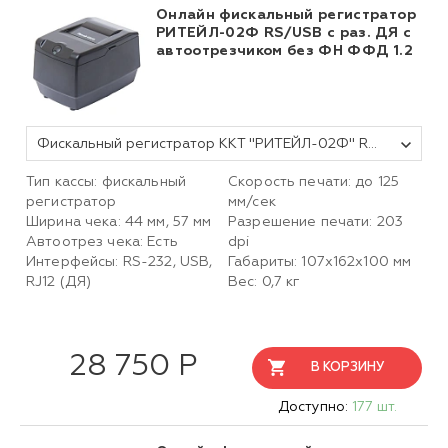
Онлайн фискальный регистратор
РИТЕЙЛ-02Ф RS/USB с раз. ДЯ с
автоотрезчиком без ФН ФФД 1.2
Фискальный регистратор ККТ "РИТЕЙЛ-02Ф" RS/USB с раз. ДЯ с автоотрезчиком (черный) без ФН ФФД 1.2
Тип кассы: фискальный
Скорость печати: до 125
регистратор
мм/сек
Ширина чека: 44 мм, 57 мм
Разрешение печати: 203
Автоотрез чека: Есть
dpi
Интерфейсы: RS-232, USB,
Габариты: 107х162х100 мм
RJ12 (ДЯ)
Вес: 0,7 кг
28 750 Р
В КОРЗИНУ
Доступно:
177 шт.