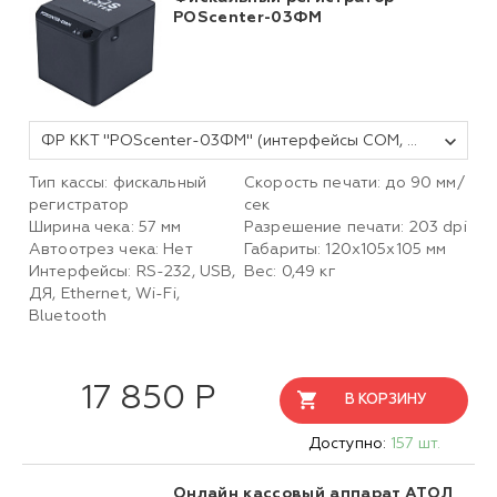
POScenter-03ФМ
ФР ККТ "POScenter-03ФМ" (интерфейсы COM, USB, ДЯ с WiFi, Bluetooth), чёрный, без ФН
Тип кассы: фискальный
Скорость печати: до 90 мм/
регистратор
сек
Ширина чека: 57 мм
Разрешение печати: 203 dpi
Автоотрез чека: Нет
Габариты: 120х105х105 мм
Интерфейсы: RS-232, USB,
Вес: 0,49 кг
ДЯ, Ethernet, Wi-Fi,
Bluetooth
17 850 Р
В КОРЗИНУ
Доступно:
157 шт.
Онлайн кассовый аппарат АТОЛ