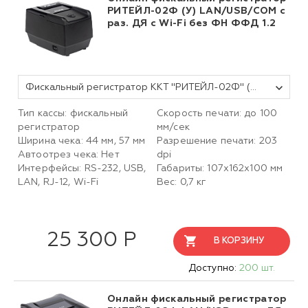
РИТЕЙЛ-02Ф (У) LAN/USB/COM с
раз. ДЯ с Wi-Fi без ФН ФФД 1.2
Фискальный регистратор ККТ "РИТЕЙЛ-02Ф" (У) LAN/USB/COM с раз. ДЯ c Wi-Fi (черный) без ФН
Тип кассы: фискальный
Скорость печати: до 100
регистратор
мм/сек
Ширина чека: 44 мм, 57 мм
Разрешение печати: 203
Автоотрез чека: Нет
dpi
Интерфейсы: RS-232, USB,
Габариты: 107х162х100 мм
LAN, RJ-12, Wi-Fi
Вес: 0,7 кг
25 300 Р
В КОРЗИНУ
Доступно:
200 шт.
Онлайн фискальный регистратор