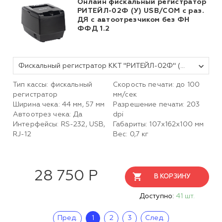
Онлайн фискальный регистратор
РИТЕЙЛ-02Ф (У) USB/COM с раз.
ДЯ с автоотрезчиком без ФН
ФФД 1.2
Фискальный регистратор ККТ "РИТЕЙЛ-02Ф" (У) USB/COM с раз. ДЯ с автоотрезчиком (черный) без ФН
Тип кассы: фискальный
Скорость печати: до 100
регистратор
мм/сек
Ширина чека: 44 мм, 57 мм
Разрешение печати: 203
Автоотрез чека: Да
dpi
Интерфейсы: RS-232, USB,
Габариты: 107х162х100 мм
RJ-12
Вес: 0,7 кг
28 750 Р
В КОРЗИНУ
Доступно:
41 шт.
Пред.
1
2
3
След.