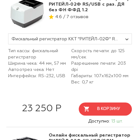
РИТЕЙЛ-02Ф RS/USB с раз. ДЯ
без ФН ФФД 1.2
4.6 / 7 отзывов
Фискальный регистратор ККТ "РИТЕЙЛ-02Ф" RS/USB с раз. ДЯ (белый) без ФН ФФД 1.2
Тип кассы: фискальный
Скорость печати: до 125
регистратор
мм/сек
Ширина чека: 44 мм, 57 мм
Разрешение печати: 203
Автоотрез чека: Нет
dpi
Интерфейсы: RS-232, USB
Габариты: 107х162х100 мм
Вес: 0,7 кг
23 250 Р
В КОРЗИНУ
Доступно:
13 шт.
Онлайн фискальный регистратор