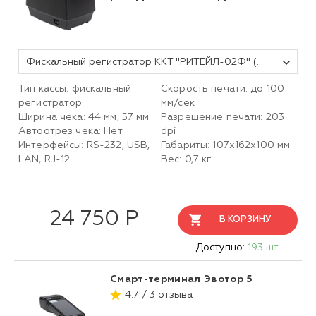
Фискальный регистратор ККТ "РИТЕЙЛ-02Ф" (У) LAN/USB/COM с раз. ДЯ (черный) без ФН
Тип кассы: фискальный
Скорость печати: до 100
регистратор
мм/сек
Ширина чека: 44 мм, 57 мм
Разрешение печати: 203
Автоотрез чека: Нет
dpi
Интерфейсы: RS-232, USB,
Габариты: 107х162х100 мм
LAN, RJ-12
Вес: 0,7 кг
24 750 Р
В КОРЗИНУ
Доступно:
193 шт.
Смарт-терминал Эвотор 5
4.7 / 3 отзыва