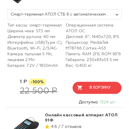
Смарт-терминал АТОЛ СТБ 6 с автоматическим тарифом SIGMA и ИТС (без ФН, 5.0)
Тип кассы: смарт-терминал
Операционная система:
Ширина чека: 57.5 мм
АТОЛ ОС
Диаметр рулона: 40 мм
Дисплей: 6", 1440x720, IPS
Интерфейсы: USB(Type-C),
Процессор: MediaTek
Bluetooth, Wi-Fi, 2/3/4G
MT8766 Cortex-A53
Камера: тыльная 5 Мп,
Память: RAM 2Гб, ROM 16Гб
лицевая 2 Mп
Габариты: 230х83х53.5 мм
Батарея: 7.2V / 1850mAh
Вес: 0,450 кг
1 Р
-100%
В КОРЗИНУ
22 500 Р
Доступно:
1324 шт.
Онлайн кассовый аппарат АТОЛ
91Ф
4.6 / 7 отзывов