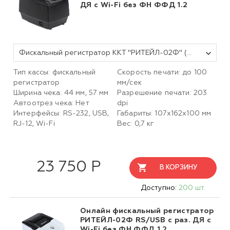
ДЯ c Wi-Fi без ФН ФФД 1.2
Фискальный регистратор ККТ "РИТЕЙЛ-02Ф" (У) USB/COM с раз. ДЯ c Wi-Fi (черный) без ФН
Тип кассы: фискальный
Скорость печати: до 100
регистратор
мм/сек
Ширина чека: 44 мм, 57 мм
Разрешение печати: 203
Автоотрез чека: Нет
dpi
Интерфейсы: RS-232, USB,
Габариты: 107х162х100 мм
RJ-12, Wi-Fi
Вес: 0,7 кг
23 750 Р
В КОРЗИНУ
Доступно:
200 шт.
Онлайн фискальный регистратор
РИТЕЙЛ-02Ф RS/USB с раз. ДЯ с
Wi-Fi без ФН ФФД 1.2