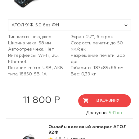
АТОЛ 91Ф. 5.0 без ФН
Тип кассы: ньюджер
Экран: 2,7", 6 строк
Ширина чека: 58 мм
Скорость печати: до 50
Автоотрез чека: Нет
мм/сек
Интерфейсы: Wi-Fi, 2G,
Разрешение печати: 203
Ethernet
dpi
Питание: micro-USB, АКБ
Габариты: 187х85х66 мм
типа 18650, 5В, 1А
Вес: 0,39 кг
11 800 Р
В КОРЗИНУ
Доступно:
541 шт.
Онлайн кассовый аппарат АТОЛ
92Ф