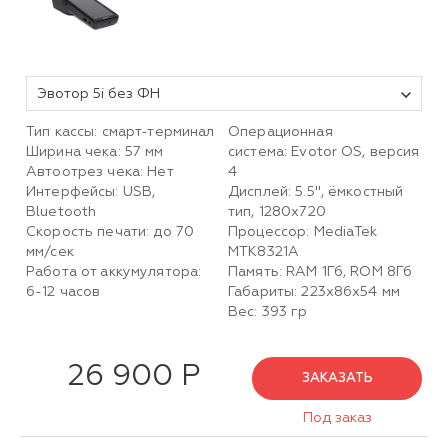
Эвотор 5i без ФН
Тип кассы: смарт-терминал
Операционная
Ширина чека: 57 мм
система: Evotor OS, версия
Автоотрез чека: Нет
4
Интерфейсы: USB,
Дисплей: 5.5", ёмкостный
Bluetooth
тип, 1280х720
Скорость печати: до 70
Процессор: MediaTek
мм/сек
MTK8321A
Работа от аккумулятора:
Память: RAM 1Гб, ROM 8Гб
6-12 часов
Габариты: 223х86х54 мм
Вес: 393 гр
26 900 Р
ЗАКАЗАТЬ
Под заказ