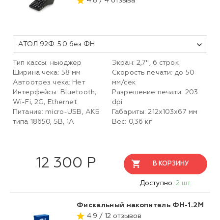
4.8 / 4 отзыва
АТОЛ 92Ф. 5.0 без ФН
Тип кассы: ньюджер
Экран: 2,7", 6 строк
Ширина чека: 58 мм
Скорость печати: до 50
Автоотрез чека: Нет
мм/сек
Интерфейсы: Bluetooth,
Разрешение печати: 203
Wi-Fi, 2G, Ethernet
dpi
Питание: micro-USB, АКБ
Габариты: 212х103х67 мм
типа 18650, 5В, 1А
Вес: 0,36 кг
12 300 Р
В КОРЗИНУ
Доступно:
2 шт.
Фискальный накопитель ФН-1.2М
4.9 / 12 отзывов