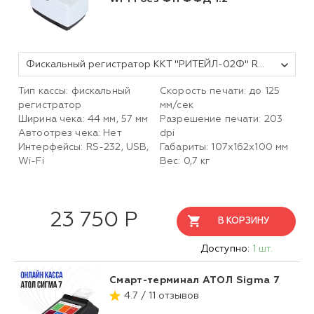
Фискальный регистратор ККТ "РИТЕЙЛ-02Ф" RS/USB с раз. ДЯ c Wi-Fi (белый) без ФН ФФД 1.2
Тип кассы: фискальный
Скорость печати: до 125
регистратор
мм/сек
Ширина чека: 44 мм, 57 мм
Разрешение печати: 203
Автоотрез чека: Нет
dpi
Интерфейсы: RS-232, USB,
Габариты: 107х162х100 мм
Wi-Fi
Вес: 0,7 кг
23 750 Р
В КОРЗИНУ
Доступно:
1 шт.
Смарт-терминал АТОЛ Sigma 7
4.7 / 11 отзывов