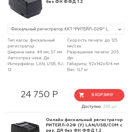
без ФН ФФД 1.2
Фискальный регистратор ККТ "РИТЕЙЛ-02Ф" LAN/USB с раз. ДЯ (черный) без ФН ФФД 1.2
Тип кассы: фискальный
Скорость печати: до 125
регистратор
мм/сек
Ширина чека: 44 мм, 57 мм
Разрешение печати: 203
Автоотрез чека: Да
dpi
Интерфейсы: LAN, USB, RJ-
Габариты:
92х142х104
мм
12
Вес: 0,7 кг
24 750 Р
В КОРЗИНУ
Доступно:
295 шт.
Онлайн фискальный регистратор
РИТЕЙЛ-02Ф (У) LAN/USB/COM с
раз. ДЯ без ФН ФФД 1.2