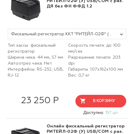
РИТЕЙЛ-02Ф (У) USB/COM с раз.
ДЯ без ФН ФФД 1.2
Фискальный регистратор ККТ "РИТЕЙЛ-02Ф" (У) USB/COM с раз. ДЯ (черный) без ФН
Тип кассы: фискальный
Скорость печати: до 100
регистратор
мм/сек
Ширина чека: 44 мм, 57 мм
Разрешение печати: 203
Автоотрез чека: Нет
dpi
Интерфейсы: RS-232, USB,
Габариты: 107х162х100 мм
RJ-12
Вес: 0,7 кг
23 250 Р
В КОРЗИНУ
Доступно:
157 шт.
Онлайн фискальный регистратор
РИТЕЙЛ-02Ф (У) USB/COM с раз.