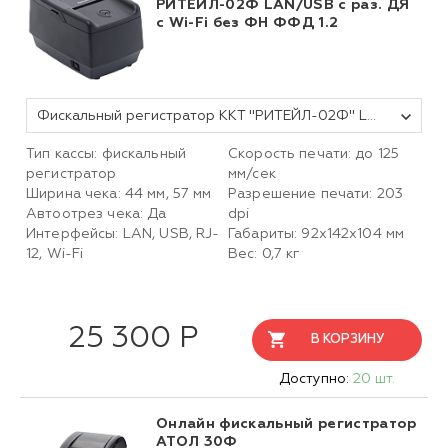
РИТЕЙЛ-02Ф LAN/USB с раз. ДЯ
с Wi-Fi без ФН ФФД 1.2
Фискальный регистратор ККТ "РИТЕЙЛ-02Ф" LAN/USB с раз. ДЯ c Wi-Fi (черный) без ФН ФФД 1.2
Тип кассы: фискальный
Скорость печати: до 125
регистратор
мм/сек
Ширина чека: 44 мм, 57 мм
Разрешение печати: 203
Автоотрез чека: Да
dpi
Интерфейсы: LAN, USB, RJ-
Габариты:
92х142х104
мм
12, Wi-Fi
Вес: 0,7 кг
25 300 Р
В КОРЗИНУ
Доступно:
20 шт.
Онлайн фискальный регистратор
АТОЛ 30Ф