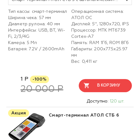
Тип кассы: смарт-терминал
Операционная система:
Ширина чека: 57 мм
АТОЛ ОС
Диаметр рулона: 40 мм
Дисплей: 5'', 1280x720, IPS
Интерфейсы: USB, BT, Wi-
Процессор: MTK MT6739
Fi, 2/3/4G
Cortex-A7
Камера: 5 Мп
Память: RAM 1Гб, ROM 8Гб
Батарея: 7.2V / 2600mAh
Габариты: 200х77.5х25.97
мм
Вес: 0,411 кг
1 Р
-100%
В КОРЗИНУ
20 000 Р
Доступно:
120 шт.
Акция
Смарт-терминал АТОЛ СТБ 6