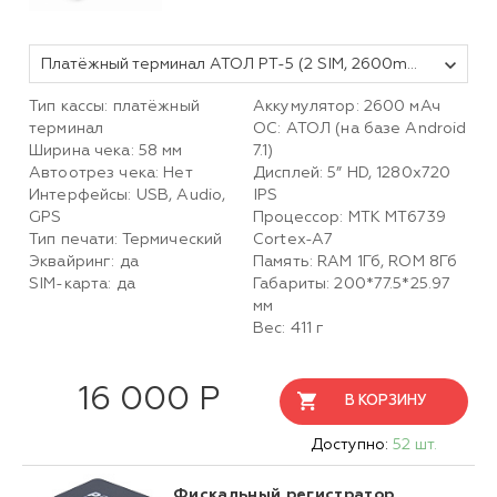
Платёжный терминал АТОЛ PT-5 (2 SIM, 2600mAh). Черный. (Автономный режим)
Тип кассы: платёжный
Аккумулятор: 2600 мАч
терминал
ОС: АТОЛ (на базе Android
Ширина чека: 58 мм
7.1)
Автоотрез чека: Нет
Дисплей: 5” HD, 1280х720
Интерфейсы: USB, Audio,
IPS
GPS
Процессор: MTK MT6739
Тип печати: Термический
Cortex-A7
Эквайринг: да
Память: RAM 1Гб, ROM 8Гб
SIM-карта: да
Габариты: 200*77.5*25.97
мм
Вес: 411 г
16 000 Р
В КОРЗИНУ
Доступно:
52 шт.
Фискальный регистратор