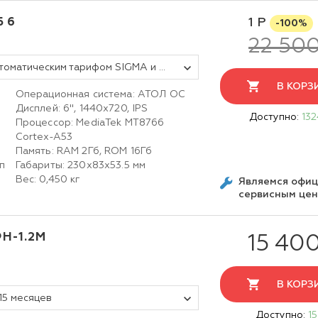
Б 6
1 Р
-100%
22 500
Смарт-терминал АТОЛ СТБ 6 с автоматическим тарифом SIGMA и ИТС (без ФН, 5.0)
В КОРЗ
Операционная система: АТОЛ ОС
Дисплей: 6", 1440x720, IPS
Доступно:
132
Процессор: MediaTek MT8766
Cortex-A53
Память: RAM 2Гб, ROM 16Гб
п
Габариты: 230х83х53.5 мм
Вес: 0,450 кг
Являемся офи
сервисным це
Н-1.2М
15 40
В КОРЗ
15 месяцев
Доступно:
15