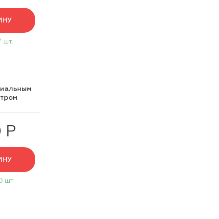
ИНУ
7 шт.
циальным
нтром
 Р
ИНУ
0 шт.