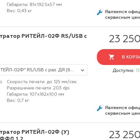
i
Габариты: 81х192.5х57 мм
Вес: 0,43 кг
Являемся офи
сервисным це
тратор РИТЕЙЛ-02Ф RS/USB с
23 250
В КОРЗ
Фискальный регистратор ККТ "РИТЕЙЛ-02Ф" RS/USB с раз. ДЯ (белый) без ФН ФФД 1.2
Доступно:
13
р
Скорость печати: до 125 мм/сек
Разрешение печати: 203 dpi
Габариты: 107х162х100 мм
Вес: 0,7 кг
Являемся офи
сервисным це
тратор РИТЕЙЛ-02Ф (У)
23 250
 ФФД 1.2