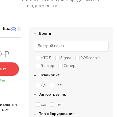
вашему магазину или предприятию
— в одном месте!
Вид:
Бренд
0 Р
АТОЛ
Sigma
POScenter
Эвотор
Сомерс
ИНУ
Эквайринг
0 шт.
Да
Нет
Автоотрезчик
Да
Нет
циальным
нтром
Тип оборудования