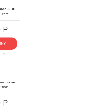
циальным
нтром
 Р
ИНУ
 шт.
циальным
нтром
 Р