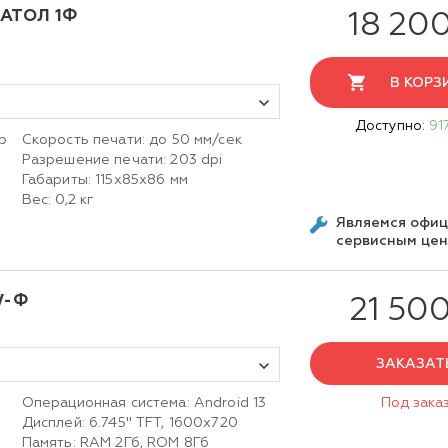
 АТОЛ 1Ф
18 20
В КОРЗ
Доступно:
91
р
Скорость печати: до 50 мм/сек
Разрешение печати: 203 dpi
Габариты: 115х85х86 мм
Вес: 0,2 кг
Являемся офи
сервисным це
W-Ф
21 500
ЗАКАЗАТ
Операционная система: Android 13
Под зака
Дисплей: 6.745" TFT, 1600х720
Память: RAM 2Гб, ROM 8Гб