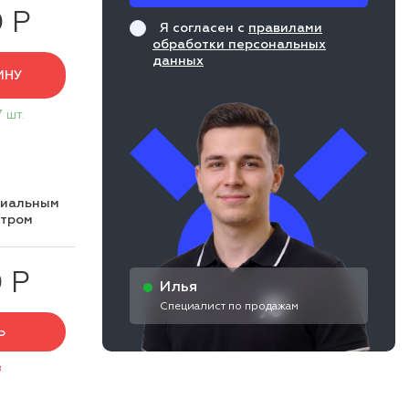
0 Р
Я согласен с
правилами
обработки персональных
данных
ИНУ
7 шт.
циальным
нтром
 Р
Илья
Специалист по продажам
Ь
з