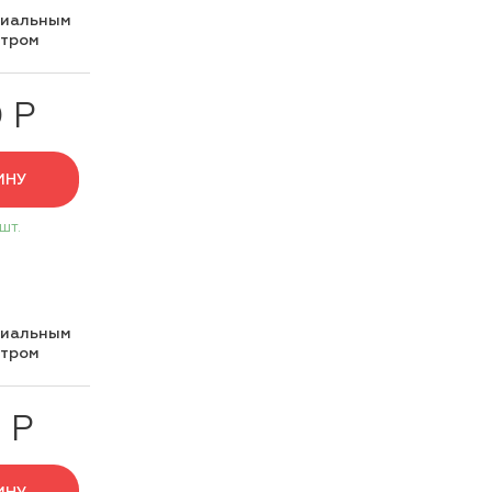
циальным
нтром
 Р
ИНУ
 шт.
циальным
нтром
 Р