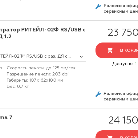
Являемся офи
сервисным це
тратор РИТЕЙЛ-02Ф RS/USB с
23 750
 1.2
В КОРЗ
Фискальный регистратор ККТ "РИТЕЙЛ-02Ф" RS/USB с раз. ДЯ c Wi-Fi (белый) без ФН ФФД 1.2
Доступно:
1
р
Скорость печати: до 125 мм/сек
Разрешение печати: 203 dpi
Габариты: 107х162х100 мм
Вес: 0,7 кг
Являемся офи
сервисным це
ma 7
24 150