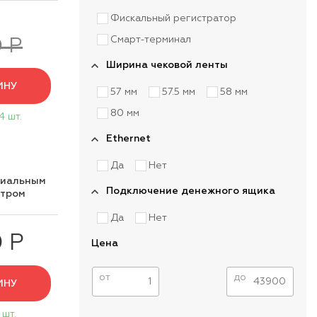
Фискальный регистратор
Смарт-терминал
 Р
Ширина чековой ленты
ИНУ
57 мм
57.5 мм
58 мм
80 мм
4 шт.
Ethernet
Да
Нет
циальным
Подключение денежного ящика
нтром
Да
Нет
0 Р
Цена
от
до
ИНУ
 шт.