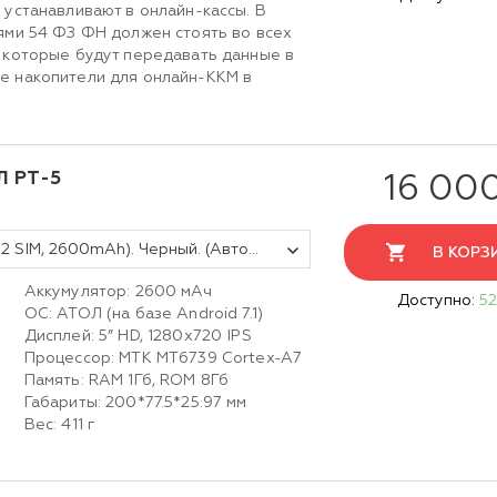
 устанавливают в онлайн-кассы. В
ями 54 ФЗ ФН должен стоять во всех
 которые будут передавать данные в
е накопители для онлайн-ККМ в
Л PT-5
16 00
Платёжный терминал АТОЛ PT-5 (2 SIM, 2600mAh). Черный. (Автономный режим)
В КОРЗ
Аккумулятор: 2600 мАч
Доступно:
52
ОС: АТОЛ (на базе Android 7.1)
Дисплей: 5” HD, 1280х720 IPS
Процессор: MTK MT6739 Cortex-A7
Память: RAM 1Гб, ROM 8Гб
Габариты: 200*77.5*25.97 мм
Вес: 411 г