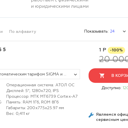
работаем с физическими
и юридическими лицами
Показывать:
ми
По алфавиту
 5
1 Р
-100%
20 00
Смарт-терминал АТОЛ СТБ 5 с автоматическим тарифом SIGMA и ИТС (без ФН, 5.0)
В КОРЗ
Операционная система: АТОЛ ОС
Доступно:
12
Дисплей: 5'', 1280x720, IPS
Процессор: MTK MT6739 Cortex-A7
G
Память: RAM 1Гб, ROM 8Гб
Габариты: 200х77.5х25.97 мм
Вес: 0,411 кг
Являемся офи
сервисным це