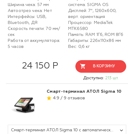
Ширина чека: 57 мм
система: SIGMA OS
Автоотрез чека: Нет
Дисплей: 7", 1260х600,
Интерфейсы: USB,
верт. ориентация
Bluetooth, ДЯ
Процессор: MediaTek
Скорость печати: 70 мм/
MTK6580
сек
Память: RAM 1Гб, ROM 8Гб
Работа от аккумулятора:
Габариты: 226х110х86 мм
5 часов
Вес: 0,6 кг
24 150 Р
В КОРЗИНУ
Доступно:
213 шт.
Смарт-терминал АТОЛ Sigma 10
4.9 / 9 отзывов
Смарт-терминал АТОЛ Sigma 10 с автоматическим тарифом SIGMA и ИТС (без ФН, 5.0)