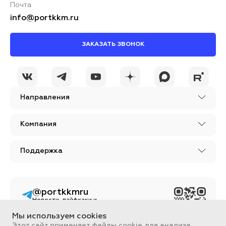
Почта
info@portkkm.ru
ЗАКАЗАТЬ ЗВОНОК
Направления
Компания
Поддержка
@portkkmru
Новости, лайфхаки и
познавательный
контент PORT - бизнес
Мы используем cookies
портал
Этот сайт применяет файлы cookie для анализа