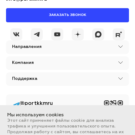
ЗАКАЗАТЬ ЗВОНОК
Направления
Компания
Поддержка
@portkkmru
Новости, лайфхаки и
познавательный
Мы используем cookies
контент PORT - бизнес
портал
Этот сайт применяет файлы cookie для анализа
трафика и улучшения пользовательского опыта.
Вся информация, размещенная на сайте, носит ознакомительный
Продолжая работу с сайтом, вы соглашаетесь на их
характер и не является публичной офертой, определяемой