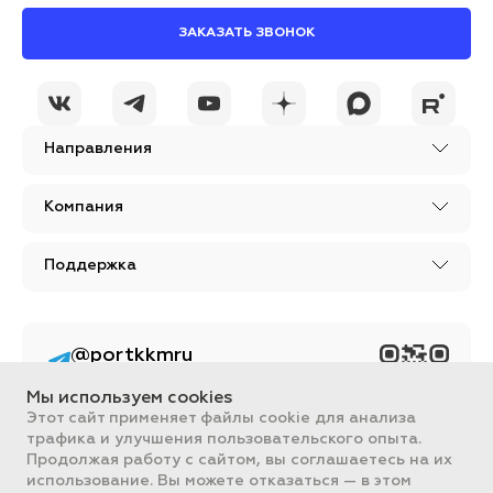
ЗАКАЗАТЬ ЗВОНОК
Направления
Компания
Поддержка
@portkkmru
Новости, лайфхаки и
познавательный
Мы используем cookies
контент PORT - бизнес
портал
Этот сайт применяет файлы cookie для анализа
трафика и улучшения пользовательского опыта.
Вся информация, размещенная на сайте, носит ознакомительный
Продолжая работу с сайтом, вы соглашаетесь на их
характер и не является публичной офертой, определяемой
использование. Вы можете отказаться — в этом
положениями Статьи 437 ГК РФ.