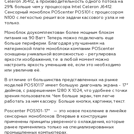
Celeron J6412, а производительность одного потока на
29% больше чем у процессора Intel Celeron J6412.
Сенсорный моноблок POScenter POS101 с процессором
N100 с легкостью решит все задачи кассового узла и не
только.
Моноблок доукомплектован более мощным блоком
питания на 90 Ватт. Теперь можно подключать еще
больше периферии. Благодаря улучшениям на
материнской плате моноблоки компании POScenter
оснащены уникальной возможностью - регулировка
яркости изображения, т.е. в любой момент можно
настроить яркость уменьшив её, если это необходимо
или увеличив её.
В отличие от большинства представленных на рынке
моделей POS101.17 имеет большую диагональ экрана - 17”
дюймов, с разрешением 1280 X 1024, что удобнее с точки
зрения пользователя. Чем больше экран, тем легче
работать за ним кассиру. Больше кнопки, картинки, текст.
Poscenter POS101-17" — это новое поколение в линейке
сенсорных моноблоков. Впервые в конструкции
применены принципы уверенного охлаждения, которые
ранее применялись только на специализированных
промышленных компьютерах.