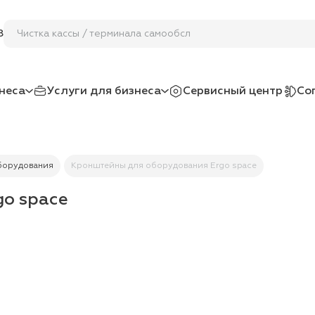
Чистка кассы / терминала самообслуж
8
неса
Услуги для бизнеса
Сервисный центр
Со
борудования
Кронштейны для оборудования Ergo space
o space