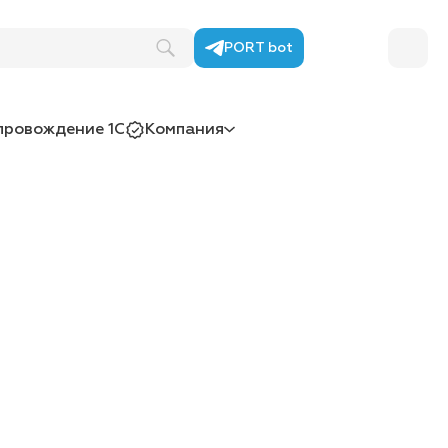
PORT bot
провождение 1С
Компания