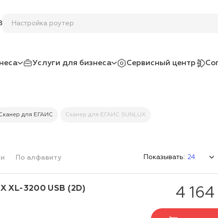
Настрой
8
неса
Услуги для бизнеса
Сервисный центр
Со
Сканер для ЕГАИС
Сканер для ЕГАИС SUNLUX
Показывать:
ми
По алфавиту
X XL-3200 USB (2D)
4 164