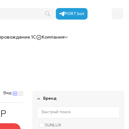
PORT bot
провождение 1С
Компания
Вид:
Бренд
 Р
SUNLUX