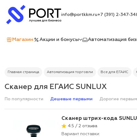
info@portkkm.ru
+7 (391) 2-347-34
Магазин
Акции и бонусы
Автоматизация биз
Главная страница
Автоматизация торговли
Все для ЕГАИС
Сканер для ЕГАИС SUNLUX
По популярности
Дешевые первыми
Дорогие первы
Сканер штрих-кода SUNLU
4.5 / 2 отзыва
Вариант поставки: