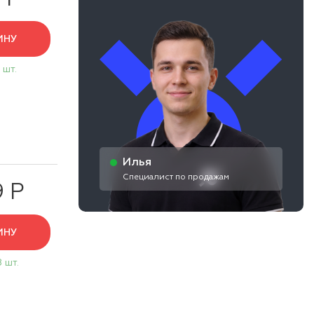
ИНУ
 шт.
Илья
Специалист по продажам
9 Р
ИНУ
8 шт.