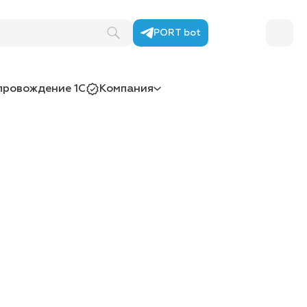
PORT bot
провождение 1С
Компания