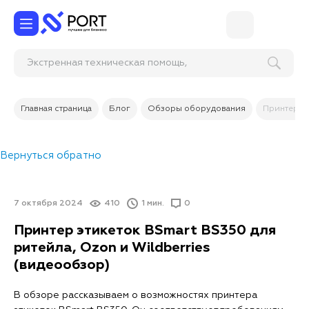
Экстренная техническая помощь,
восстановление работоспособности ПО и
Главная страница
Блог
Обзоры оборудования
Принтер эт
Вернуться обратно
7 октября 2024
410
1 мин.
0
Принтер этикеток BSmart BS350 для
ритейла, Ozon и Wildberries
(видеообзор)
В обзоре рассказываем о возможностях принтера