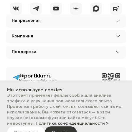
ОСТАВИТЬ
политики
КОММЕНТАРИЙ
конфиденциальности
Направления
Компания
Поддержка
@portkkmru
Новости, лайфхаки и
познавательный
контент PORT - бизнес
Мы используем cookies
портал
Этот сайт применяет файлы cookie для анализа
трафика и улучшения пользовательского опыта.
Вся информация, размещенная на сайте, носит ознакомительный
характер и не является публичной офертой, определяемой
Продолжая работу с сайтом, вы соглашаетесь на их
положениями Статьи 437 ГК РФ.
использование. Вы можете отказаться — в этом
Все цены на сайте указаны с НДС. ООО "ПОРТ" ИНН 2461018892,
случае некоторые функции сайта могут быть
ОГРН 1022401953496
недоступны.
Политика конфиденциальности >
ПОРТ 2011-2026
Политика обработки данных