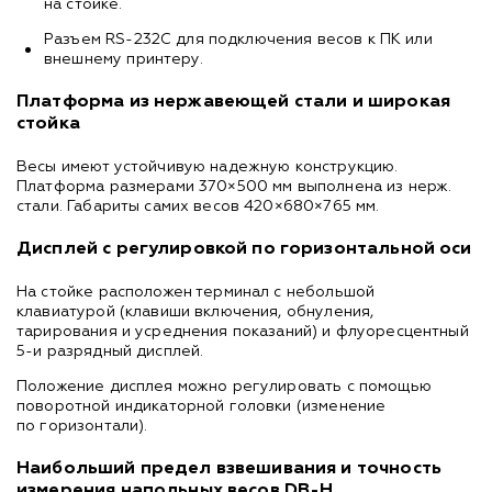
на стойке.
Разъем RS-232C для подключения весов к ПК или
внешнему принтеру.
Платформа из нержавеющей стали и широкая
стойка
Весы имеют устойчивую надежную конструкцию.
Платформа размерами 370×500 мм выполнена из нерж.
стали. Габариты самих весов 420×680×765 мм.
Дисплей с регулировкой по горизонтальной оси
На стойке расположен терминал с небольшой
клавиатурой (клавиши включения, обнуления,
тарирования и усреднения показаний) и флуоресцентный
5-и разрядный дисплей.
Положение дисплея можно регулировать с помощью
поворотной индикаторной головки (изменение
по горизонтали).
Наибольший предел взвешивания и точность
измерения напольных весов DB-H