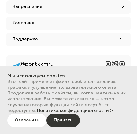
Направления
Компания
Поддержка
@portkkmru
Новости, лайфхаки и
познавательный
Мы используем cookies
контент PORT - бизнес
портал
Этот сайт применяет файлы cookie для анализа
трафика и улучшения пользовательского опыта.
Вся информация, размещенная на сайте, носит ознакомительный
Продолжая работу с сайтом, вы соглашаетесь на их
характер и не является публичной офертой, определяемой
использование. Вы можете отказаться — в этом
положениями Статьи 437 ГК РФ.
случае некоторые функции сайта могут быть
Все цены на сайте указаны с НДС. ООО "ПОРТ" ИНН 2461018892,
ОГРН 1022401953496
недоступны.
Политика конфиденциальности >
ПОРТ 2011-2026
Политика обработки данных
Отклонить
Принять