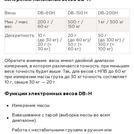
Весы
DB-60H
DB-150 H
DB-200H
Мин. / макс.
200 г /
500 г /
1 кг / 300 кг
вес
60 кг
150 кг
Дискретность
10 г
20 г
50 г
(до 30 кг) /
(до 60 кг)/
(до 100 кг) /
20 г (>
50 г (>
100 г (>
30 кг)
60 кг)
100 кг)
Обратите внимание: весы имеют двойной диапазон
измерения, в котором различается точность: при меньшем
весе точность будет выше. Так, для весов с НПВ до 60 кг
при измерении массы груза до 30 кг точность составляет
10 г, свыше 30 кг — 20 г.
Функции электронных весов DB-H
Измерение массы.
Взвешивание с тарой (выборка массы во всем
диапазоне).
Работа с нестабильными грузами в ручном или