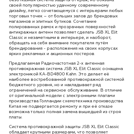
своей популярностью удачному современному
дизайну, легко сочетающемуся с интерьерами любых
торговых точек – от больших залов до брендовых
магазинов и элитных бутиков. Сочетание
полированных рамок и прозрачных поверхностей
антикражных антенн позволяет сделать JSB XL Elit
Classic и незаметными в интерьере, и наоборот,
обращать на себя внимание покупателя путём
брендирования - расположения на своих корпусах
ярких рекламных и акционных постеров.
Предлагаемая Радиочастотная 2-х антенная
противокражная система JSB XL Elit Classic оснащена
электроникой KA-BD4800 Kahn. Это делает её
наиболее востребованной противокражной системой
бюджетного уровня, но и накладывает ряд
ограничений на сервисное обслуживание. В отличие
от оригинальной модели с электронными платами
производства Голландии схемотехника производства
Китая не подвергается ремонту и при её отказе
возможна только полная замена вышедшей из строя
платы.
Система противокражной защиты JSB XL Elit Classic
обладает крупными размерами, что позволяет