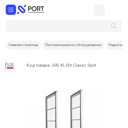
Поиск по услугам и товарам
Главная страница
Противокражное оборудование
Радиочаст
Код товара:
JSB XL Elit Classic Split