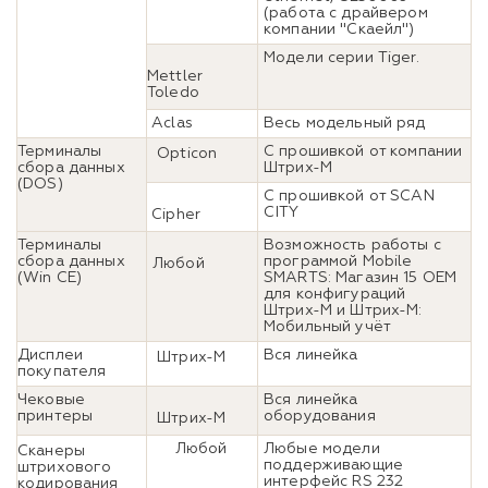
(работа с драйвером
компании "Скаейл")
Модели серии Tiger.
Mettler
Toledo
Aclas
Весь модельный ряд
Терминалы
C прошивкой от компании
Opticon
сбора данных
Штрих-М
(DOS)
C прошивкой от SCAN
CITY
Cipher
Терминалы
Возможность работы с
сбора данных
программой Mobile
Любой
(Win CE)
SMARTS: Магазин 15 OEM
для конфигураций
Штрих-М и Штрих-М:
Мобильный учёт
Дисплеи
Вся линейка
Штрих-М
покупателя
Чековые
Вся линейка
принтеры
оборудования
Штрих-М
Любой
Любые модели
Сканеры
поддерживающие
штрихового
интерфейс RS 232
кодирования