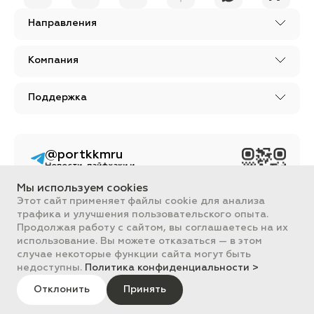
Направления
Компания
Поддержка
@portkkmru
Новости, лайфхаки и
познавательный
контент PORT - бизнес
Мы используем cookies
портал
Этот сайт применяет файлы cookie для анализа
трафика и улучшения пользовательского опыта.
Вся информация, размещенная на сайте, носит ознакомительный
характер и не является публичной офертой, определяемой
Продолжая работу с сайтом, вы соглашаетесь на их
положениями Статьи 437 ГК РФ.
использование. Вы можете отказаться — в этом
Все цены на сайте указаны с НДС. ООО "ПОРТ" ИНН 2461018892,
случае некоторые функции сайта могут быть
ОГРН 1022401953496
недоступны.
Политика конфиденциальности >
ПОРТ 2011-2026
Политика обработки данных
Отклонить
Принять