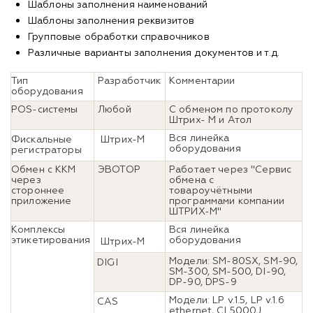
Шаблоны заполнения наименований
Шаблоны заполнения реквизитов
Групповые обработки справочников
Различные варианты заполнения документов и т.д.
Тип
Разработчик
Комментарии
оборудования
POS-системы
Любой
С обменом по протоколу
Штрих- М и Атол
Вся линейка
Фискальные
Штрих-М
оборудования
регистраторы
Обмен с ККМ
ЭВОТОР
Работает через "Сервис
через
обмена с
стороннее
товароучётными
приложение
программами компании
ШТРИХ-М"
Комплексы
Вся линейка
этикетирования
оборудования
Штрих-М
Модели: SM-80SX, SM-90,
DIGI
SM-300, SM-500, DI-90,
DP-90, DPS-9
Модели: LP v.1.5, LP v.1.6
CAS
ethernet, CL5000J