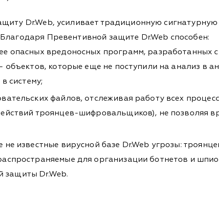
ащиту Dr.Web, усиливает традиционную сигнатурную 
 Благодаря Превентивной защите Dr.Web способен:
ее опасных вредоносных программ, разработанных 
 объектов, которые еще не поступили на анализ в а
в систему;
вательских файлов, отслеживая работу всех процесс
действий троянцев-шифровальщиков), не позволяя в
 не известные вирусной базе Dr.Web угрозы: троян
аспространяемые для организации ботнетов и шпион
й защиты Dr.Web.