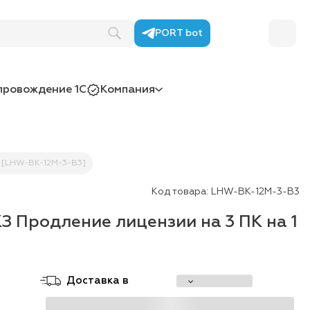
иям
PORT bot
провождение 1С
Компания
од [LHW-BK-12M-3-B3]
Код товара:
LHW-BK-12M-3-B3
КЗ Продление лицензии на 3 ПК на 1
Доставка в