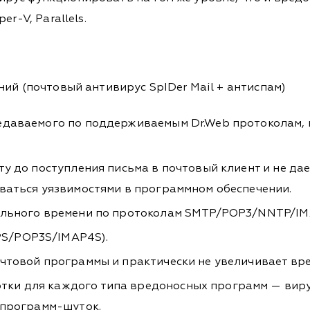
r-V, Parallels.
ий (почтовый антивирус SpIDеr Mail + антиспам)
редаваемого по поддерживаемым Dr.Web протоколам,
ту до поступления письма в почтовый клиент и не д
оваться уязвимостями в программном обеспечении.
еального времени по протоколам SMTP/POP3/NNTP/IM
S/POP3S/IMAP4S).
чтовой программы и практически не увеличивает вре
ки для каждого типа вредоносных программ — вирус
 программ-шуток.