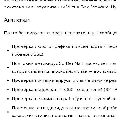
с системами виртуализации VirtualBox, VmWare, Hype
Антиспам
Почта без вирусов, спама и нежелательных сообщен
Проверка любого трафика по всем портам, пе
проверку SSL).
Почтовый антивирус SpIDer Mail проверяет поч
которых является в основном спам — воспольз
Проверка почты на вирусы и спам в режиме р
Проверка шифрованных SSL-соединений (SMTP
Проверка не влияет на работу используемой по
Применяются индивидуальные правила обработ
хакерских утилит, программ платного дозвона,