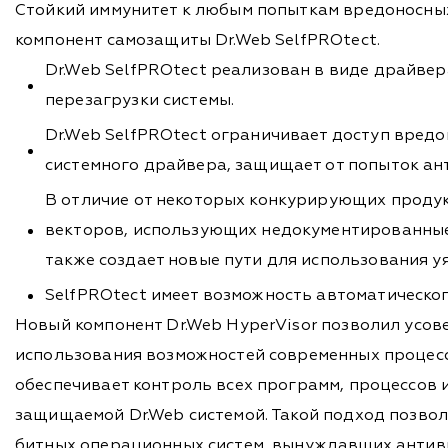
Стойкий иммунитет к любым попыткам вредоносных
компонент самозащиты Dr.Web SelfPROtect.
Dr.Web SelfPROtect реализован в виде драйвер
перезагрузки системы.
Dr.Web SelfPROtect ограничивает доступ вредо
системного драйвера, защищает от попыток а
В отличие от некоторых конкурирующих прод
векторов, использующих недокументированные ф
также создает новые пути для использования у
SelfPROtect имеет возможность автоматическо
Новый компонент Dr.Web HyperVisor позволил усов
использования возможностей современных процесс
обеспечивает контроль всех программ, процессов
защищаемой Dr.Web системой. Такой подход позво
битных операционных систем, вынуждавших антиви