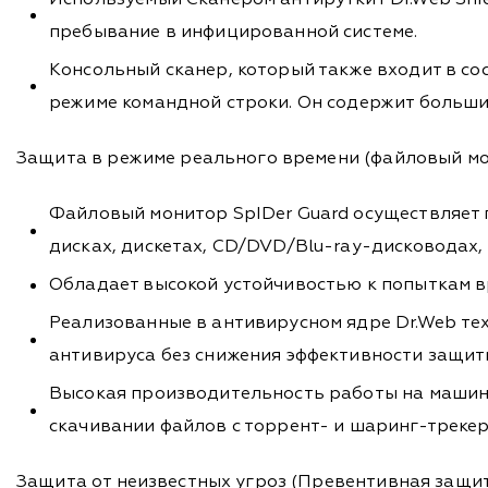
пребывание в инфицированной системе.
Консольный сканер, который также входит в со
режиме командной строки. Он содержит большие
Защита в режиме реального времени (файловый мо
Файловый монитор SpIDer Guard осуществляет 
дисках, дискетах, CD/DVD/Blu-ray-дисководах,
Обладает высокой устойчивостью к попыткам в
Реализованные в антивирусном ядре Dr.Web те
антивируса без снижения эффективности защит
Высокая производительность работы на машина
скачивании файлов с торрент- и шаринг-трекер
Защита от неизвестных угроз (Превентивная защи