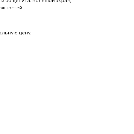
 и общепита. Большой экран,
ожностей.
уальную цену.