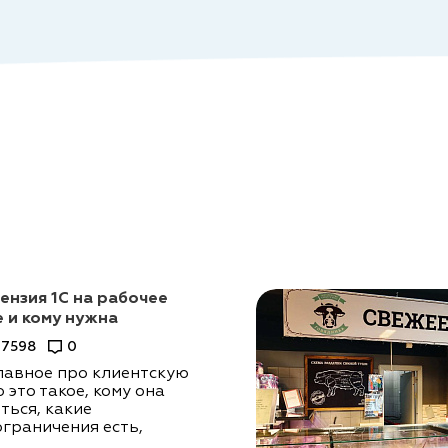
ензия 1С на рабочее
е и кому нужна
7598
0
лавное про клиентскую
 это такое, кому она
ться, какие
ограничения есть,