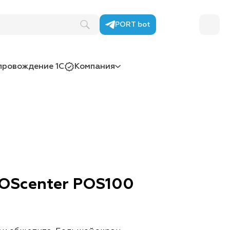
PORT bot
провождение 1С
Компания
OScenter POS100