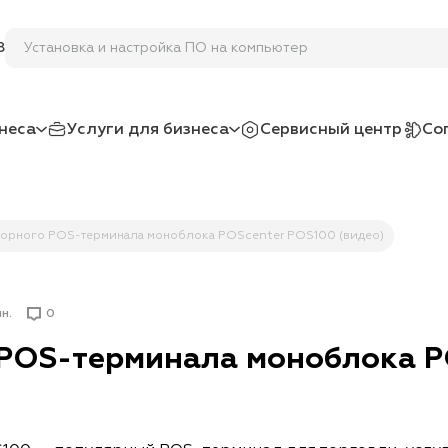
Установка и настройка П
8
неса
Услуги для бизнеса
Сервисный центр
Со
орного POS-терминала моноблока POScenter POS100 (видео)
ин.
0
 POS-терминала моноблока P