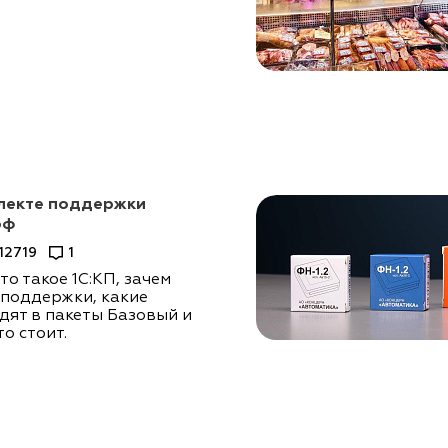
плекте поддержки
оф
12719
1
то такое 1С:КП, зачем
 поддержки, какие
дят в пакеты Базовый и
то стоит.