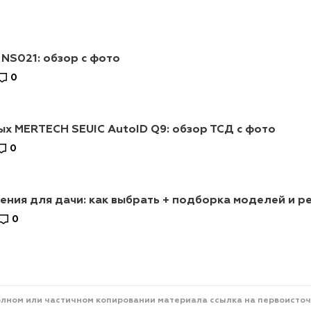
 NS021: обзор с фото
0
х MERTECH SEUIC AutoID Q9: обзор ТСД с фото
0
ния для дачи: как выбрать + подборка моделей и р
0
олном или частичном копировании материала ссылка на первоисточ