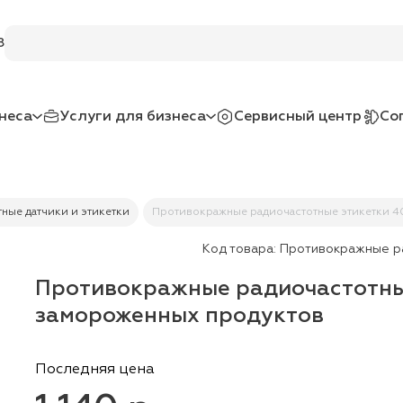
Поиск по услугам и товарам
8
неса
Услуги для бизнеса
Сервисный центр
Со
ные датчики и этикетки
Противокражные радиочастотные этикетки 4
Код товара:
Противокражные ра
Противокражные радиочастотны
замороженных продуктов
Последняя цена