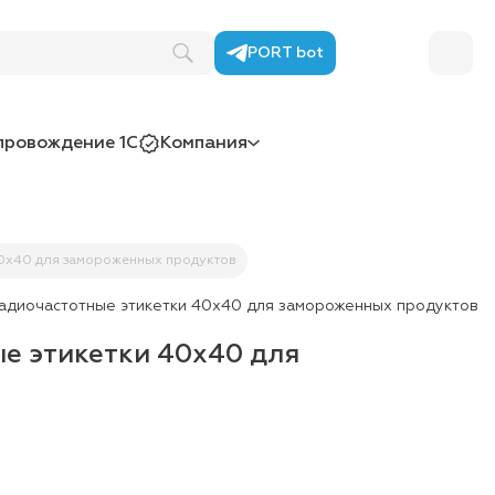
PORT bot
провождение 1С
Компания
0x40 для замороженных продуктов
диочастотные этикетки 40x40 для замороженных продуктов
е этикетки 40x40 для