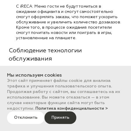
С iRECA: Меню гости не будут томиться в
ожидании официанта и смогут самостоятельно
смогут оформлять заказы, что поможет ускорить
обслуживание и увеличить количество дозаказов.
Кроме того, в процессе ожидания посетители
смогут почитать новости или поиграть в игры,
установленные на планшете.
Соблюдение технологии
обслуживания
Регламентные процедуры при открытии/закрытии
Мы используем cookies
смены
Этот сайт применяет файлы cookie для анализа
Реализована возможность выполнения так
трафика и улучшения пользовательского опыта.
называемого «регламента» — произвольной внешней
Продолжая работу с сайтом, вы соглашаетесь на их
обработки, которая может быть выбрана и
использование. Вы можете отказаться — в этом
выполняться при каждом открытии/закрытии смены
случае некоторые функции сайта могут быть
на рабочем месте. Примерами регламентных
недоступны.
Политика конфиденциальности >
действий могут быть: обновление курсов валют,
загрузка/выгрузка данных, обновление параметров
Отклонить
Принять
клиентов и любые другие. Разработку внешней
регламентной обработки должен осуществить