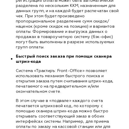
регистрация оплаты может быть автоматически
разделена по нескольким ККМ, назначенным для
данных групп, и на каждой будет распечатан свой
чек. При этом будет произведено
пропорциональное разделение сумм скидок/
наценок (кроме скидок на позицию) и вариантов
оплаты. Формирование и выгрузка данных о
продажах в товароучетную систему (бэк-офис)
могут быть выполнены в разрезе используемых
групп оплаты.
Быстрый поиск заказа при помощи сканера
штрих-кода
Система «Трактиръ: Front-Office» позволяет
использовать механизм быстрого поиска и
открытия заказа путем считывания штрих-кода,
печатаемого на предварительном и/или
окончательном счете.
В этом случае в «подвале» каждого счета
печатается штриховой код, по которому с
помощью сканера штрих-кода можно быстро
открывать соответствующий заказ в обоих
интерфейсах системы. Например, для приема
оплаты по заказу на кассовой станции или для