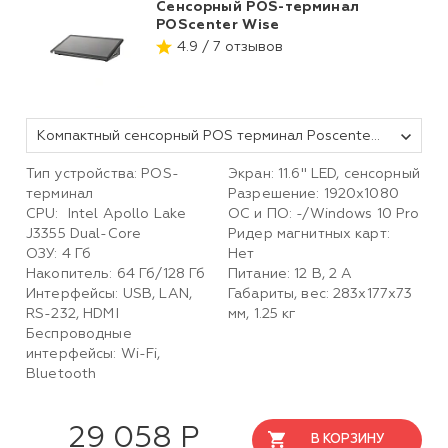
Сенсорный POS-терминал
POScenter Wise
4.9 / 7 отзывов
Компактный сенсорный POS терминал Poscenter Wise (11, 6", ApolloLake J3355, RAM4Gb, eMMC64+mSATA64Gb, WiFi, BT) без ОС
Тип устройства: POS-
Экран: 11.6'' LED, сенсорный
терминал
Разрешение: 1920х1080
CPU: Intel Apollo Lake
ОС и ПО: -/Windows 10 Pro
J3355 Dual-Core
Ридер магнитных карт:
ОЗУ: 4 Гб
Нет
Накопитель: 64 Гб/128 Гб
Питание: 12 В, 2 А
Интерфейсы: USB, LAN,
Габариты, вес: 283х177х73
RS-232, HDMI
мм, 1.25 кг
Беспроводные
интерфейсы: Wi-Fi,
Bluetooth
29 058 Р
В КОРЗИНУ