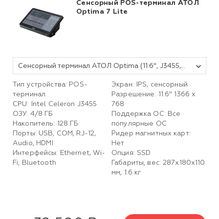
Сенсорный POS-терминал АТОЛ
Optima 7 Lite
Сенсорный терминал АТОЛ Optima (11.6", J3455, 8 ГБ DDR3L, SSD 128 Гб M.2, без АКБ, без ОС). V7 Lite
Тип устройства: POS-
Экран: IPS, сенсорный
терминал
Разрешение: 11.6" 1366 x
CPU: Intel Celeron J3455
768
ОЗУ: 4/8 ГБ
Поддержка ОС: Все
Накопитель: 128 ГБ
популярные ОС
Порты: USB, COM, RJ-12,
Ридер магнитных карт:
Audio, HDMI
Нет
Интерфейсы: Ethernet, Wi-
Опция: SSD
Fi, Bluetooth
Габариты, вес: 287х180х110
мм, 1.6 кг