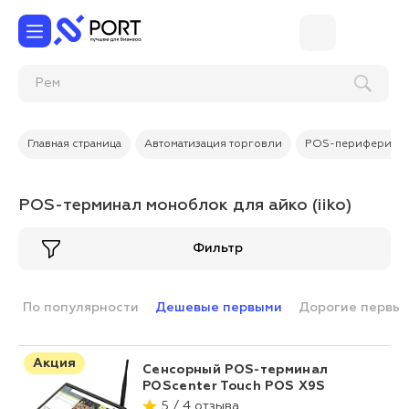
Главная страница
Автоматизация торговли
POS-периферия
POS-терминал моноблок для айко (iiko)
Фильтр
По популярности
Дешевые первыми
Дорогие первы
Акция
Сенсорный POS-терминал
POScenter Touch POS X9S
5 / 4 отзыва