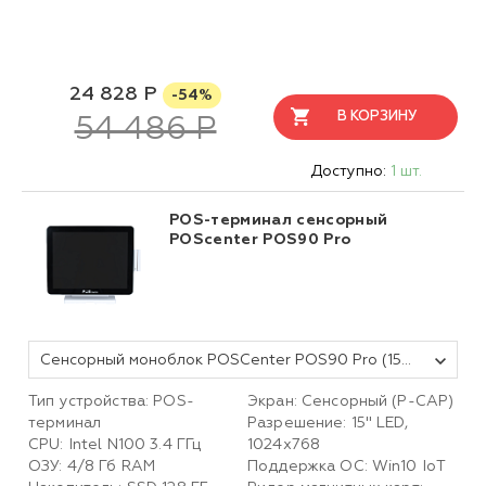
24 828 Р
-54%
В КОРЗИНУ
54 486 Р
Доступно:
1 шт.
POS-терминал сенсорный
POScenter POS90 Pro
Сенсорный моноблок POSCenter POS90 Pro (15", PCAP, N100, RAM 4Gb, SSD M2 128Gb, 90W, MSR) БЕЛЫЙ без ОС
Тип устройства: POS-
Экран: Сенсорный (P-CAP)
терминал
Разрешение: 15" LED,
CPU: Intel N100 3.4 ГГц
1024х768
ОЗУ: 4/8 Гб RAM
Поддержка ОС: Win10 IoT