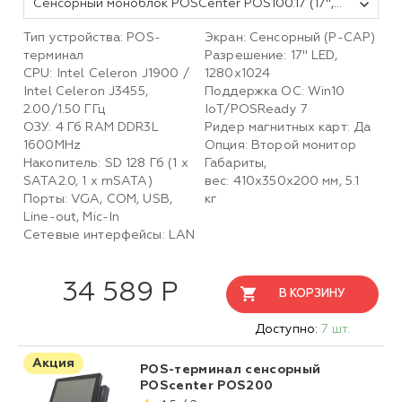
Сенсорный моноблок POSCenter POS100.17 (17", PCAP, J3455, RAM 4Gb, SSD 128 Gb, MSR) без ноги, без ОС
Тип устройства: POS-
Экран: Сенсорный (P-CAP)
терминал
Разрешение: 1
7
" LED,
CPU: Intel Celeron J1900 /
1280x1024
Intel Celeron J3455
,
Поддержка ОС: Win10
2.00/1.50 ГГц
IoT/POSReady 7
ОЗУ: 4 Гб RAM DDR3L
Ридер магнитных карт: Да
1600MHz
Опция: Второй монитор
Накопитель: SD 128 Гб (1 х
Габариты,
SATA2.0, 1 х mSATA)
вес:
410x350х200
мм, 5.1
Порты: VGA, COM, USB,
кг
Line-out, Mic-In
Сетевые интерфейсы: LAN
34 589 Р
В КОРЗИНУ
Доступно:
7 шт.
Акция
POS-терминал сенсорный
POScenter POS200