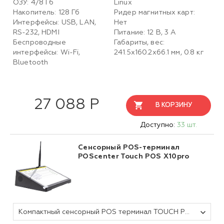
ОЗУ: 4/8 Гб
Linux
Накопитель: 128 Гб
Ридер магнитных карт:
Интерфейсы: USB, LAN,
Нет
RS-232, HDMI
Питание: 12 В, 3 А
Беспроводные
Габариты, вес:
интерфейсы: Wi-Fi,
241.5x160.2x66.1 мм, 0.8 кг
Bluetooth
27 088 Р
В КОРЗИНУ
Доступно:
33 шт.
Сенсорный POS-терминал
POScenter Touch POS X10pro
Компактный сенсорный POS терминал TOUCH POS X10pro (10.8" емкостной Intel Cherry Trail Z8350 1.92GHz; RAM4Gb; eMMC64Gb; аккумулятор Li-Ion 10 000mAh, Wi-Fi; BT; 4*USB; 1*RS232; 1*HDMI;1* LAN)