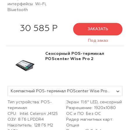
интерфейсы: Wi-Fi,
Bluetooth
30 585 Р
ЗАКАЗАТЬ
Под заказ
Сенсорный POS-терминал
POScenter Wise Pro 2
Компактный POS-терминал POScenter Wise Pro 2 (11,6",P-CAP,J4125,RAM8Gb,M2SSD 128Gb,WiFi,BT)c Windows
Тип устройства: POS-
Экран: 11.6'' LED, сенсорный
терминал
Разрешение: 1920х1080
CPU: Intel Celeron J4125
ОС и ПО: Без ОС
ОЗУ: 8 Гб LPDDR4
Ридер магнитных карт:
Накопитель: 128 Гб M2
Опция