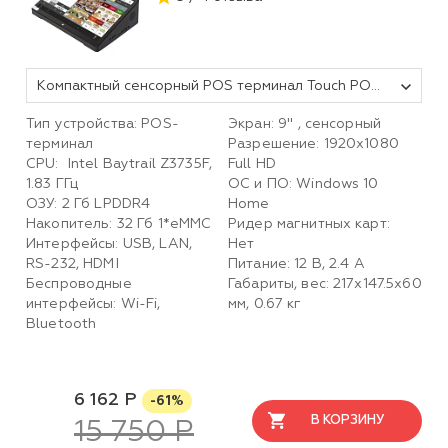
Компактный сенсорный POS терминал Touch POS X9S (9" емкостной Intel Cherry Trail Z8350 1.92GHz; RAM2Gb; eMMC32Gb; Wi-Fi; BT; 4*USB; 1*RS232; 1*HDMI;1* LAN)
Тип устройства: POS-
Экран: 9'' , сенсорный
терминал
Разрешение: 1920х1080
CPU: Intel Baytrail Z3735F,
Full HD
1.83 ГГц
ОС и ПО: Windows 10
ОЗУ: 2 Гб LPDDR4
Home
Накопитель: 32 Гб 1*eMMC
Ридер магнитных карт:
Интерфейсы: USB, LAN,
Нет
RS-232, HDMI
Питание: 12 В, 2.4 А
Беспроводные
Габариты, вес: 217х147.5х60
интерфейсы: Wi-Fi,
мм, 0.67 кг
Bluetooth
6 162 Р
-61%
В КОРЗИНУ
15 750 Р