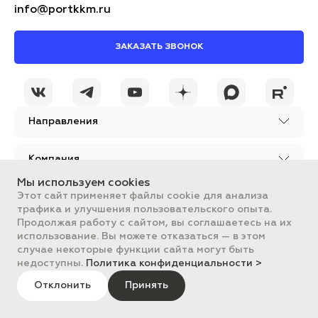
info@portkkm.ru
ЗАКАЗАТЬ ЗВОНОК
Направления
Компания
Мы используем cookies
Этот сайт применяет файлы cookie для анализа
Поддержка
трафика и улучшения пользовательского опыта.
Продолжая работу с сайтом, вы соглашаетесь на их
использование. Вы можете отказаться — в этом
случае некоторые функции сайта могут быть
@portkkmru
недоступны.
Политика конфиденциальности >
Новости, лайфхаки и
познавательный
Отклонить
Принять
контент PORT - бизнес
портал
Вся информация, размещенная на сайте, носит ознакомительный