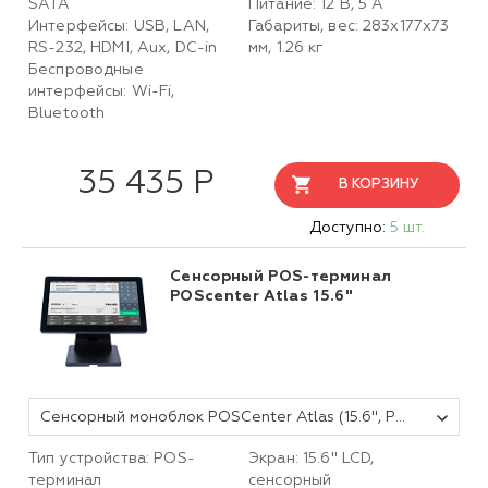
SATA
Питание: 12 В, 5 А
Интерфейсы: USB, LAN,
Габариты, вес: 283х177х73
RS-232, HDMI, Aux, DC-in
мм, 1.26 кг
Беспроводные
интерфейсы: Wi-Fi,
Bluetooth
35 435 Р
В КОРЗИНУ
Доступно:
5 шт.
Сенсорный POS-терминал
POScenter Atlas 15.6"
Сенсорный моноблок POSCenter Atlas (15.6", PCAP, J4125, RAM4Gb, M2SSD 128Gb, MSR) без ОС
Тип устройства: POS-
Экран: 15.6'' LCD,
терминал
сенсорный