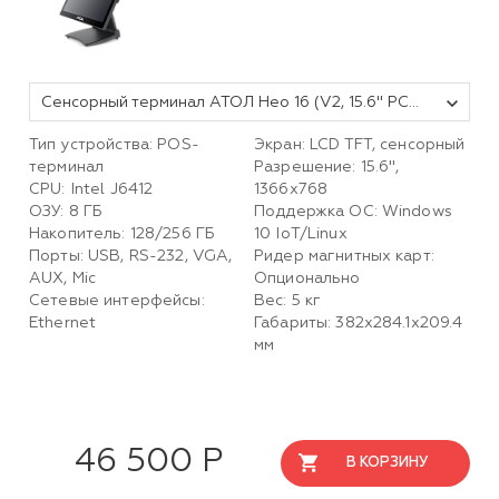
Сенсорный терминал АТОЛ Нео 16 (V2, 15.6" PCAP, J6412, SSD 128GB, RAM 8GB), WiFi, без MSR, без ОС.
Тип устройства: POS-
Экран: LCD TFT, сенсорный
терминал
Разрешение: 15.6",
CPU: Intel J6412
1366х768
ОЗУ: 8 ГБ
Поддержка ОС: Windows
Накопитель: 128/256 ГБ
10 IoT/Linux
Порты: USB, RS-232, VGA,
Ридер магнитных карт:
AUX, Mic
Опционально
Сетевые интерфейсы:
Вес: 5 кг
Ethernet
Габариты: 382x284.1x209.4
мм
46 500 Р
В КОРЗИНУ