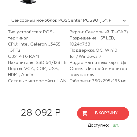
Сенсорный моноблок POSCenter POS90 (15", PCAP, J1900, RAM 4Gb, SSD 128Gb, MSR) без ОС
Тип устройства: POS-
Экран: Сенсорный (P-CAP)
терминал
Разрешение: 15" LED,
CPU: Intel Celeron J3455
1024х768
1.5ГГц
Поддержка ОС: Win10
ОЗУ: 4 Гб RAM
IoT/Windows 7
Накопитель: SSD 64/128 ГБ
Ридер магнитных карт: Да
Порты: VGA, COM, USB,
Опция: Дисплей и монитор
HDMI, Audio
покупателя
Сетевые интерфейсы: LAN
Габариты: 350х295х195 мм
28 092 Р
В КОРЗИНУ
Доступно:
1 шт.