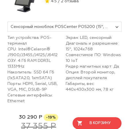
4.5 / 2 отзыва
Сенсорный моноблок POSCenter POS200 (15", PCAP, J3455, RAM 4Gb, SSD 64Gb, MSR) Windows 10 IOT Entry
Тип устройства: POS-
Экран: LED, сенсорный
терминал
Диагональ и разрешение:
CPU: Intel®Celeron®
15", 1024x768
J1900/J3455/J4125/J6412
Совместимое ПО: Windows
ОЗУ: 4 Гб RAM DDR3L
10 IoT
1333MHz
Ридер магнитных карт: Да
Накопитель: SSD 64 Гб
Опция: Второй монитор,
(1хSATA2.0, 1хmSATA)
дисплей покупателя
Порты: HDMI, Serial, USB,
Габариты, вес:
VGA, MIC, DSUB-9P
440х430х300 мм, 7.8 кг
Сетевые интерфейсы:
Ethernet
30 290 Р
-19%
В КОРЗИНУ
37 355 Р