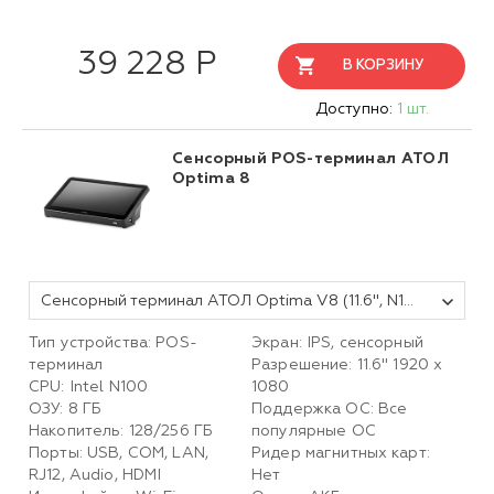
39 228 Р
В КОРЗИНУ
Доступно:
1 шт.
Сенсорный POS-терминал АТОЛ
Optima 8
Сенсорный терминал АТОЛ Optima V8 (11.6", N100, 8 ГБ DDR4, SSD 128 Гб M.2, без АКБ, без ОС).
Тип устройства: POS-
Экран: IPS, сенсорный
терминал
Разрешение: 11.6" 1920 x
CPU: Intel N100
1080
ОЗУ: 8 ГБ
Поддержка ОС: Все
Накопитель: 128/256 ГБ
популярные ОC
Порты: USB, COM, LAN,
Ридер магнитных карт:
RJ12, Audio, HDMI
Нет