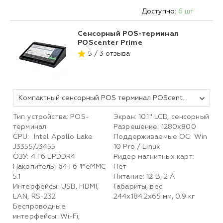
Доступно:
6 шт.
Сенсорный POS-терминал
POScenter Prime
5 / 3 отзыва
Компактный сенсорный POS терминал POScenter Prime (10.1" емкостной, Intel Celeron J3455, 1.5 GHz; RAM4Gb; eMMC64; без АКБ; Wi-Fi; BT; 2*USB 3.0; 2*USB 2.0; 1*RS232; 1*HDMI; 1* LAN, блок питания 12V2A, Vesa 75х75) без ОС
Тип устройства: POS-
Экран: 10.1'' LCD, сенсорный
терминал
Разрешение: 1280х800
CPU: Intel Apollo Lake
Поддерживаемые ОС: Win
J3355/J3455
10 Pro / Linux
ОЗУ: 4 Гб LPDDR4
Ридер магнитных карт:
Накопитель: 64 Гб 1*eMMC
Нет
5.1
Питание: 12 В, 2 А
Интерфейсы: USB, HDMI,
Габариты, вес:
LAN, RS-232
244х184.2х65 мм, 0.9 кг
Беспроводные
интерфейсы: Wi-Fi,