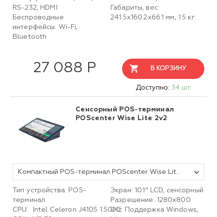
RS-232, HDMI
Габариты, вес:
Беспроводные
241.5x160.2x66.1 мм, 1.5 кг
интерфейсы: Wi-Fi,
Bluetooth
27 088 Р
В КОРЗИНУ
Доступно:
34 шт.
Сенсорный POS-терминал
POScenter Wise Lite 2v2
Компактный POS-терминал POScenter Wise Lite 2V2 (10.1", J4105, RAM 4Gb, M2 SSD 128Gb, WiFi, BT) без ОС
Тип устройства: POS-
Экран: 10.1'' LCD, сенсорный
терминал
Разрешение: 1280х800
CPU: I
ntel Celeron J4105 1.5GHz
ОС: Поддержка Windows,