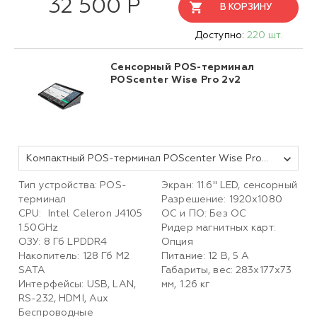
32 500 Р
В КОРЗИНУ
Доступно:
220 шт.
Сенсорный POS-терминал
POScenter Wise Pro 2v2
Компактный POS-терминал POScenter Wise Pro 2V2 (11.6", P-CAP, J4105, RAM 8Gb, M2 SSD 128Gb, WiFi, BT) без ОС
Тип устройства: POS-
Экран: 11.6'' LED, сенсорный
терминал
Разрешение: 1920х1080
CPU: Intel Celeron J41
0
5
ОС и ПО: Без ОС
1.50GHz
Ридер магнитных карт:
ОЗУ: 8 Гб LPDDR4
Опция
Накопитель: 128 Гб M2
Питание: 12 В, 5 А
SATA
Габариты, вес: 283х177х73
Интерфейсы: USB, LAN,
мм, 1.26 кг
RS-232, HDMI, Aux
Беспроводные