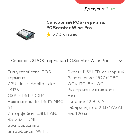
Доступно:
3 шт.
Сенсорный POS-терминал
POScenter Wise Pro
5 / 3 отзыва
Сенсорный POS-терминал POScenter Wise Pro (11, 6", P-CAP, J4125, RAM 4Gb, eMMC 64Gb, WiFi, BT) без ОС
Тип устройства: POS-
Экран: 11.6'' LED, сенсорный
терминал
Разрешение: 1920х1080
CPU: Intel Apollo Lake
ОС и ПО: Без ОС
J4125
Ридер магнитных карт:
ОЗУ: 4 Гб LPDDR4
Нет
Накопитель: 64 Гб 1*eMMC
Питание: 12 В, 5 А
5.1
Габариты, вес: 283х177х73
Интерфейсы: USB, LAN,
мм, 1.26 кг
RS-232, HDMI
Беспроводные
интерфейсы: Wi-Fi,