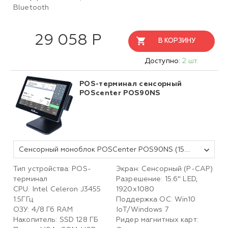
Bluetooth
29 058 Р
В КОРЗИНУ
Доступно:
2 шт.
POS-терминал сенсорный
POScenter POS90NS
Сенсорный моноблок POSCenter POS90NS (15.6", PCAP, J3455, RAM 4Gb, SSD MSATA 128Gb, без MSR) без ОС
Тип устройства: POS-
Экран: Сенсорный (P-CAP)
терминал
Разрешение: 15.6" LED,
CPU: Intel Celeron J3455
1920х1080
1.5ГГц
Поддержка ОС: Win10
ОЗУ: 4/8 Гб RAM
IoT/Windows 7
Накопитель: SSD 128 ГБ
Ридер магнитных карт: