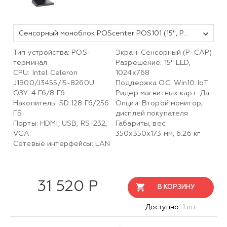
Сенсорный моноблок POScenter POS101 (15", PCAP, J3455, RAM 4Gb, SSD 64Gb, MSR) без ОС
Тип устройства: POS-
Экран: Сенсорный (P-CAP)
терминал
Разрешение: 15" LED,
CPU: Intel Celeron
1024х768
J1900/J3455/i5-8260U
Поддержка ОС: Win10 IoT
ОЗУ: 4 Гб/8 Гб
Ридер магнитных карт: Да
Накопитель: SD 128 Гб/256
Опции: Второй монитор,
ГБ
дисплей покупателя
Порты: HDMI, USB, RS-232,
Габариты, вес:
VGA
350х350х173 мм, 6.26 кг
Сетевые интерфейсы: LAN
31 520 Р
В КОРЗИНУ
Доступно:
1 шт.