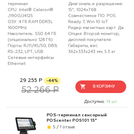
терминал
Диагональ и разрешение:
CPU: Intel® Celeron®
15", 1024x768
J1900/J4125
Совместимое ПО: POS
ОЗУ: 4 Гб RAM DDR3L
Ready 7, Win 10 IoT
1600MHz
Ридер магнитных карт: Да
Накопитель: SSD 64 Гб
Опция: Второй монитор,
(опционально 128 Гб)
дисплей покупателя
Порты: RJ11/45/50, DB9,
Габариты, вес:
RS-232, LPT, USB
362х333х243 мм, 5.3 кг
Сетевые интерфейсы:
Ethernet
29 255 Р
-44%
В КОРЗИНУ
52 266 Р
Доступно:
14 шт.
POS-терминал сенсорный
POScenter POS101 15"
5 / 1 отзыв