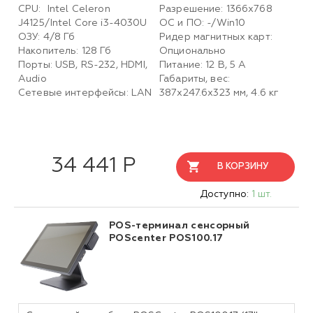
CPU: Intel Celeron
Разрешение: 1366x768
J4125/Intel Core i3-4030U
ОС и ПО: -/Win10
ОЗУ: 4/8 Гб
Ридер магнитных карт:
Накопитель: 128 Гб
Опционально
Порты: USB, RS-232, HDMI,
Питание: 12 В, 5 А
Audio
Габариты, вес:
Сетевые интерфейсы: LAN
387х247.6х323 мм, 4.6 кг
34 441 Р
В КОРЗИНУ
Доступно:
1 шт.
POS-терминал сенсорный
POScenter POS100.17