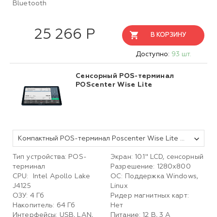
Bluetooth
25 266 Р
В КОРЗИНУ
Доступно:
93 шт.
Сенсорный POS-терминал
POScenter Wise Lite
Компактный POS-терминал Poscenter Wise Lite (10,1", J4125, RAM 4Gb, M2 SSD 128Gb, WiFi, BT) без ОС
Тип устройства: POS-
Экран: 10.1'' LCD, сенсорный
терминал
Разрешение: 1280х800
CPU: Intel Apollo Lake
ОС: Поддержка Windows,
J4125
Linux
ОЗУ: 4 Гб
Ридер магнитных карт:
Накопитель: 64 Гб
Нет
Интерфейсы: USB, LAN,
Питание: 12 В, 3 А