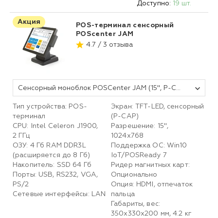
Доступно:
19 шт.
Акция
POS-терминал сенсорный
POScenter JAM
4.7 / 3 отзыва
Сенсорный моноблок POSCenter JAM (15", P-CAP touch, Intel® J1900 2.0GHz; 4Gb RAM; 64Gb SSD; MSR) черный
Тип устройства: POS-
Экран: TFT-LED, cенсорный
терминал
(P-CAP)
CPU: Intel Celeron J1900,
Разрешение: 15",
2 ГГц
1024х768
ОЗУ: 4 Гб RAM DDR3L
Поддержка ОС: Win10
(расширяется до 8 Гб)
IoT/POSReady 7
Накопитель: SSD 64 Гб
Ридер магнитных карт:
Порты: USB, RS232, VGA,
Опционально
PS/2
Опция: HDMI, отпечаток
Сетевые интерфейсы: LAN
пальца
Габариты, вес:
350х330х200 мм, 4.2 кг