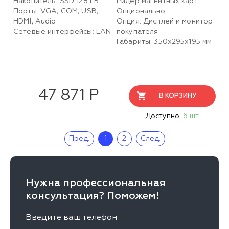
Накопитель: SSD 128 ГБ
Ридер магнитных карт:
Порты: VGA, COM, USB,
Опционально
HDMI, Audio
Опция: Дисплей и монитор
Сетевые интерфейсы: LAN
покупателя
Габариты: 350х295х195 мм
47 871 Р
В КОРЗИНУ
Доступно:
6 шт.
Пред.
1
2
След.
Нужна профессиональная
консультация? Поможем!
Введите ваш телефон