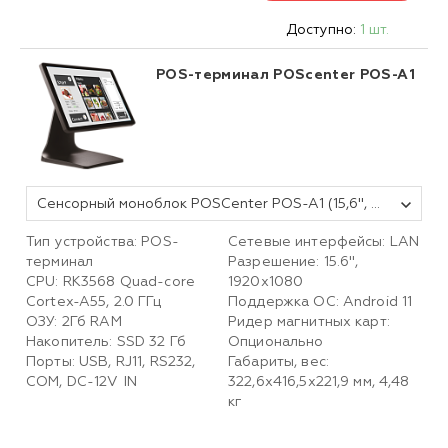
Доступно:
1 шт.
POS-терминал POScenter POS-A1
Сенсорный моноблок POSCenter POS-A1 (15,6", P-CAP, RK3568, 2Gb/32Gb, WiFi, BT, MSR) Android 11
Тип устройства: POS-
Сетевые интерфейсы: LAN
терминал
Разрешение: 15.6",
CPU:
RK3568 Quad-core
1920х1080
Cortex-A55, 2.0 ГГц
Поддержка ОС: Android 11
ОЗУ: 2Гб RAM
Ридер магнитных карт:
Накопитель: SSD 32 Гб
Опционально
Порты: USB, RJ11, RS232,
Габариты, вес:
COM, DC-12V IN
322,6х416,5х221,9 мм, 4,48
кг