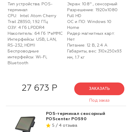
Тип устройства: POS-
Экран: 10.8'' , сенсорный
терминал
Разрешение: 1920х1080
CPU: Intel Atom Cherry
Full HD
Trail Z8350, 1.92 ГГц
ОС и ПО: Windows 10
ОЗУ: 4 Гб LPDDR4
Home
Накопитель: 64 Гб 1*eMMC
Ридер магнитных карт:
Интерфейсы: USB, LAN,
Нет
RS-232, HDMI
Питание: 12 В, 2.4 А
Беспроводные
Габариты, вес:
310х250х93
интерфейсы: Wi-Fi,
мм, 1.7 кг
Bluetooth
27 673 Р
ЗАКАЗАТЬ
Под заказ
POS-терминал сенсорный
POScenter POS90
5 / 4 отзыва