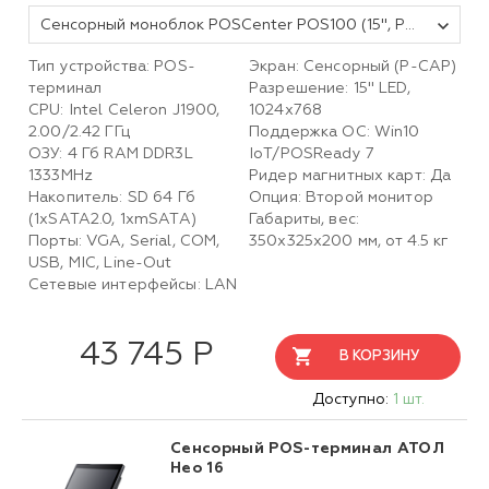
Сенсорный моноблок POSCenter POS100 (15", PCAP, J3455, RAM 4Gb, SSD 64Gb, БЕЗ MSR) без ОС
Тип устройства: POS-
Экран: Сенсорный (P-CAP)
терминал
Разрешение: 15" LED,
CPU: Intel Celeron J1900,
1024х768
2.00/2.42 ГГц
Поддержка ОС: Win10
ОЗУ: 4 Гб RAM DDR3L
IoT/POSReady 7
1333MHz
Ридер магнитных карт: Да
Накопитель: SD 64 Гб
Опция: Второй монитор
(1хSATA2.0, 1хmSATA)
Габариты, вес:
Порты: VGA, Serial, COM,
350х325х200 мм, от 4.5 кг
USB, MIC, Line-Out
Сетевые интерфейсы: LAN
43 745 Р
В КОРЗИНУ
Доступно:
1 шт.
Сенсорный POS-терминал АТОЛ
Нео 16