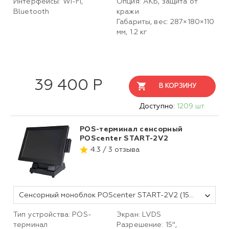
Интерфейсы: Wi-Fi,
Опция: АКБ, защита от
Bluetooth
кражи
Габариты, вес: 287×180×110
мм, 1.2 кг
39 400 Р
В КОРЗИНУ
Доступно:
1209 шт.
POS-терминал сенсорный
POScenter START-2V2
4.3 / 3 отзыва
Сенсорный моноблок POScenter START-2V2 (15", Resistive, J3455, RAM 8Gb, SSD M2 SATA 128Gb, БЕЗ MSR) без ОС
Тип устройства: POS-
Экран: LVDS
терминал
Разрешение: 15",