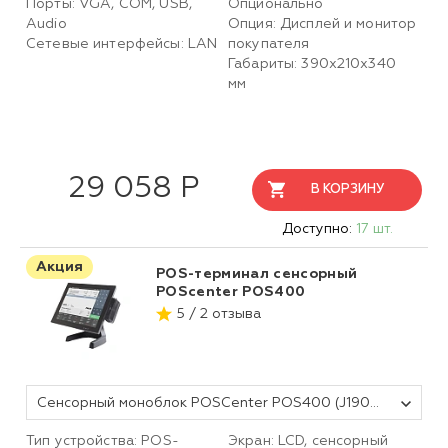
Порты: VGA, COM, USB,
Опционально
Audio
Опция: Дисплей и монитор
Сетевые интерфейсы: LAN
покупателя
Габариты: 390x210x340
мм
29 058 Р
В КОРЗИНУ
Доступно:
17 шт.
Акция
POS-терминал сенсорный
POScenter POS400
5 / 2 отзыва
Сенсорный моноблок POSCenter POS400 (J1900, P-CAP, 4Gb RAM; SSD 64Gb; MSR) без ОС
Тип устройства: POS-
Экран: LCD, сенсорный