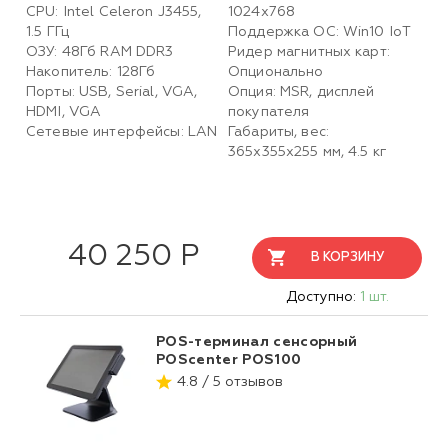
CPU: Intel Celeron J3455,
1024х768
1.5 ГГц
Поддержка ОС: Win10 IoT
ОЗУ: 48Гб RAM DDR3
Ридер магнитных карт:
Накопитель: 128Гб
Опционально
Порты: USB, Serial, VGA,
Опция: MSR, дисплей
HDMI, VGA
покупателя
Сетевые интерфейсы: LAN
Габариты, вес:
365х355х255 мм, 4.5 кг
40 250 Р
В КОРЗИНУ
Доступно:
1 шт.
POS-терминал сенсорный
POScenter POS100
4.8 / 5 отзывов