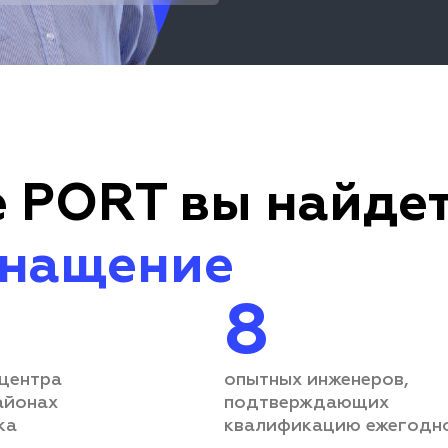
 PORT вы найдет
снащение
8
 центра
опытных инженеров,
айонах
подтверждающих
ка
квалификацию ежегодн