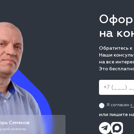
Офор
на ко
Обратитесь к
Наши консульт
на все интере
Это бесплатно
Я согласен
с
или пишите н
орь Семенов
ущий инженер