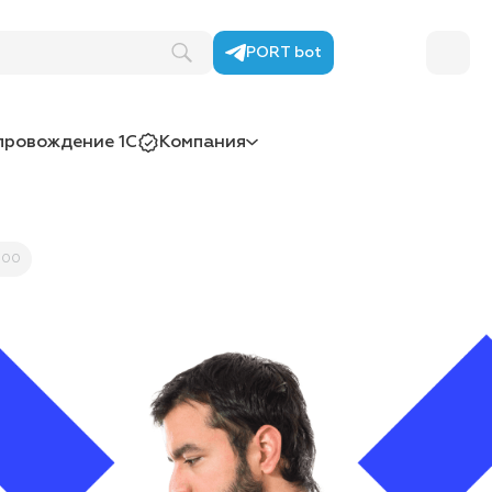
PORT bot
провождение 1С
Компания
000