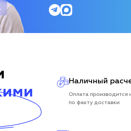
и
и
Наличный расч
кими
Оплата производится 
по факту доставки