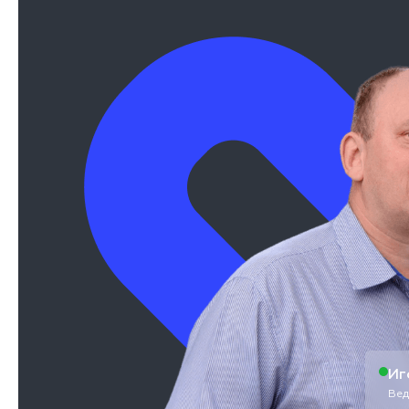
Иг
Вед