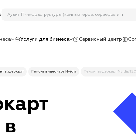
Аудит IT-инфраструктуры (компьютеров, серверов и пр.)
8
неса
Услуги для бизнеса
Сервисный центр
Со
нт видеокарт
Ремонт видеокарт Nvidia
Ремонт видеокарт Nvidia T2
окарт
 в