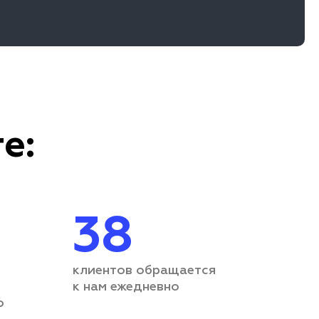
е:
38
клиентов обращается
к нам ежедневно
о