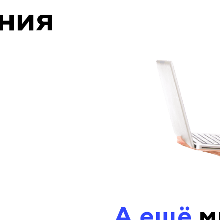
ния
А ещё
м