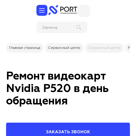
Замена
разъемов Micro-
USB / Mini-USB
на планшете
Главная страница
Сервисный центр
Сервисный центр
Рем
Ремонт видеокарт
Nvidia P520 в день
обращения
ЗАКАЗАТЬ ЗВОНОК