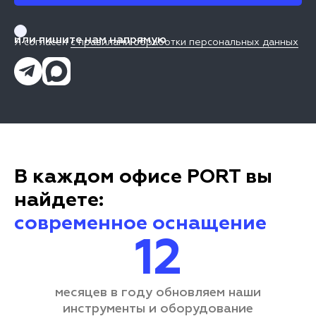
или пишите нам напрямую
Я согласен
с правилами обработки персональных данных
В каждом офисе PORT вы
найдете:
современное оснащение
12
месяцев в году обновляем наши
инструменты и оборудование