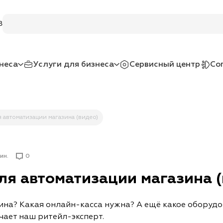
Поиск по услугам и товарам
8
неса
Услуги для бизнеса
Сервисный центр
Со
 автоматизации магазина (видео)
ин.
0
ля автоматизации магазина (
на? Какая онлайн-касса нужна? А ещё какое оборудо
чает наш ритейл-эксперт.