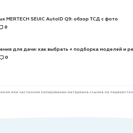
х MERTECH SEUIC AutoID Q9: обзор ТСД с фото
0
ния для дачи: как выбрать + подборка моделей и р
0
олном или частичном копировании материала ссылка на первоисточ