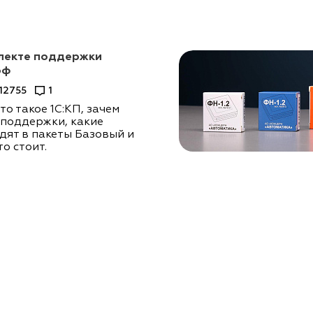
плекте поддержки
оф
12755
1
то такое 1С:КП, зачем
 поддержки, какие
дят в пакеты Базовый и
то стоит.