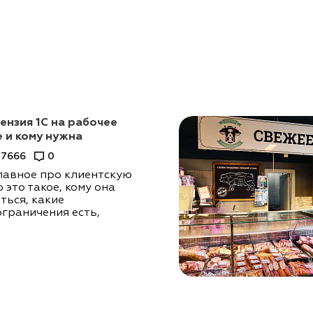
ензия 1С на рабочее
е и кому нужна
7666
0
лавное про клиентскую
 это такое, кому она
ться, какие
ограничения есть,