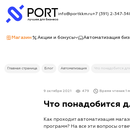
info@portkkm.ru
+7 (391) 2-347-34
Магазин
Акции и бонусы
Автоматизация биз
Главная страница
Блог
Автоматизация
Что понадобится для
9 октября 2021
479
Время чтения:
1 м
Что понадобится д
Как проходит автоматизация магази
программ? На все эти вопросы отве