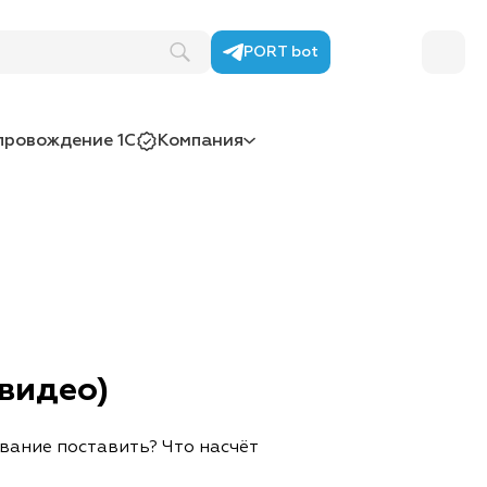
PORT bot
провождение 1С
Компания
видео)
вание поставить? Что насчёт