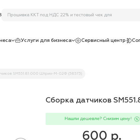
Прошивка ККТ под НДС 22% и тестовый чек для пок
8
неса
Услуги для бизнеса
Сервисный центр
Со
тчиков SM551.81.000 Штрих-М-02Ф (58573)
Сборка датчиков SM551.
Нашли дешевле? Снизим цену!
600 р.