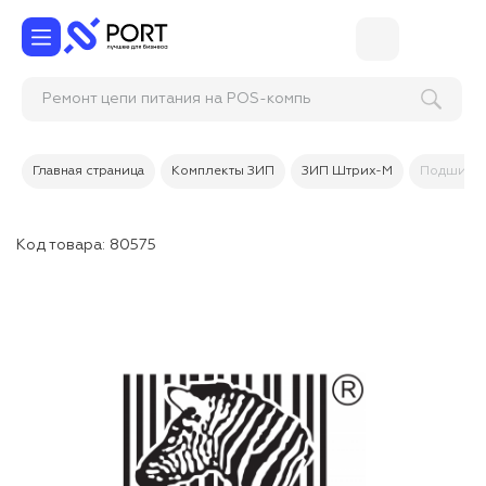
Ремонт цепи питания на POS-ко
Главная страница
Комплекты ЗИП
ЗИП Штрих-М
Подшипни
Код товара:
80575