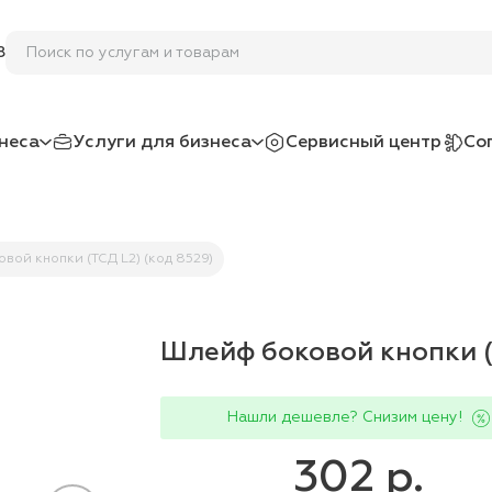
Поиск по услугам и товарам
8
неса
Услуги для бизнеса
Сервисный центр
Со
вой кнопки (ТСД L2) (код 8529)
Шлейф боковой кнопки (
Нашли дешевле? Снизим цену!
302 р.