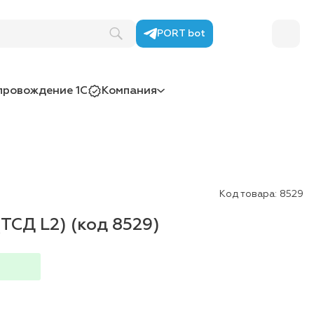
PORT bot
провождение 1С
Компания
Код товара:
8529
ТСД L2) (код 8529)