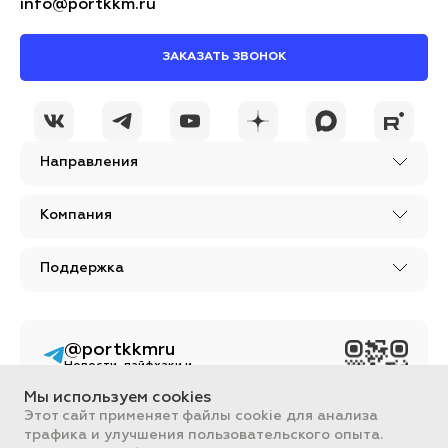
info@portkkm.ru
ЗАКАЗАТЬ ЗВОНОК
Направления
Компания
Поддержка
@portkkmru
Новости, лайфхаки и
познавательный
контент PORT - бизнес
Мы используем cookies
портал
Этот сайт применяет файлы cookie для анализа
трафика и улучшения пользовательского опыта.
Вся информация, размещенная на сайте, носит ознакомительный