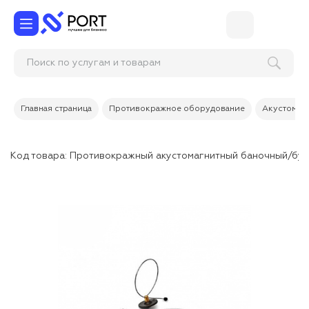
Поиск по услугам и товарам
Главная страница
Противокражное оборудование
Акустомагн
Код товара:
Противокражный акустомагнитный баночный/бут