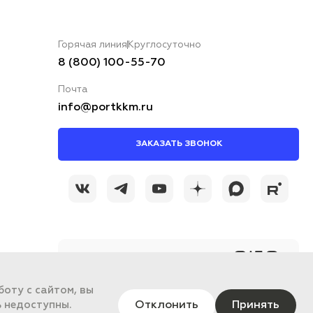
Горячая линия
Круглосуточно
8 (800) 100-55-70
Почта
info@portkkm.ru
ЗАКАЗАТЬ ЗВОНОК
@portkkmru
Новости, лайфхаки и
познавательный
контент PORT - бизнес
оту с сайтом, вы
портал
Отклонить
Принять
ь недоступны.