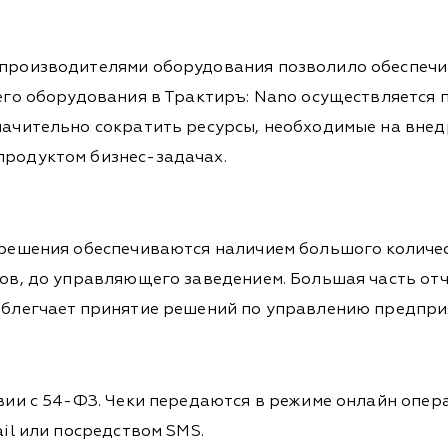
 производителями оборудования позволило обеспечи
сего оборудования в Трактиръ: Nano осуществляетс
ачительно сократить ресурсы, необходимые на внедр
родуктом бизнес-задачах.
решения обеспечиваются наличием большого количес
ков, до управляющего заведением. Большая часть о
облегчает принятие решений по управлению предпри
вии с 54-ФЗ. Чеки передаются в режиме онлайн опер
il или посредством SMS.