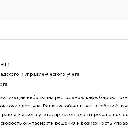
ений
ладского и управленческого учета
ста
оматизации небольших ресторанов, кафе, баров, по
й точки доступа. Решение объединяет в себе всё л
правленческого учета, при этом адаптировано под о
 скорость окупаемости решения и возможность упра