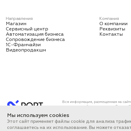
Направления
Компания
Магазин
О компании
Сервисный центр
Реквизиты
Автоматизация бизнеса
Контакты
Сопровождение бизнеса
1С-Франчайзи
Видеопродакшн
Вся информация, размещенная на сайт
определяемой положениями Статьи 43
Все цены на сайте указаны с НДС. О
Мы используем cookies
ПОРТ 2011-2026
Политика об
Этот сайт применяет файлы cookie для анализа трафи
соглашаетесь на их использование. Вы можете отказа