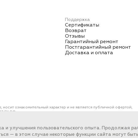
Поддержка
Сертификаты
Возврат
Отзывы
Гарантийный ремонт
Постгарантийный ремонт
Доставка и оплата
е, носит ознакомительный характер и не является публичной офертой,
7 ГК РФ.
ОО "ПОРТ" ИНН 2461018892, ОГРН 1022401953496
работки данных
ка и улучшения пользовательского опыта. Продолжая раб
ться — в этом случае некоторые функции сайта могут быт