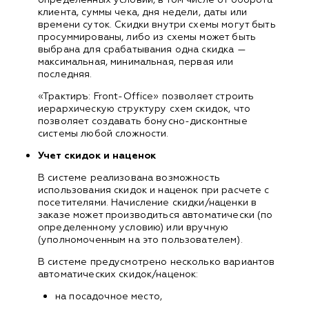
клиента, суммы чека, дня недели, даты или
времени суток. Скидки внутри схемы могут быть
просуммированы, либо из схемы может быть
выбрана для срабатывания одна скидка —
максимальная, минимальная, первая или
последняя.
«Трактиръ: Front-Office» позволяет строить
иерархическую структуру схем скидок, что
позволяет создавать бонусно-дисконтные
системы любой сложности.
Учет скидок и наценок
В системе реализована возможность
использования скидок и наценок при расчете с
посетителями. Начисление скидки/наценки в
заказе может производиться автоматически (по
определенному условию) или вручную
(уполномоченным на это пользователем).
В системе предусмотрено несколько вариантов
автоматических скидок/наценок:
на посадочное место,