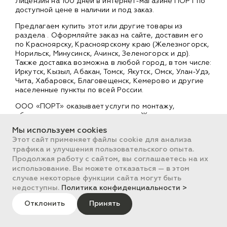
Лицензия на 100 дней в интернет-магазине ПОРТ по
доступной цене в наличии и под заказ.
Предлагаем купить этот или другие товары из
раздела
. Оформляйте заказ на сайте, доставим его
по Красноярску, Красноярскому краю (Железногорск,
Норильск, Минусинск, Ачинск, Зеленогорск и др).
Также доставка возможна в любой город, в том числе:
Иркутск, Кызыл, Абакан, Томск, Якутск, Омск, Улан-Удэ,
Чита, Хабаровск, Благовещенск, Кемерово и другие
населенные пункты по всей России.
ООО «ПОРТ» оказывает услуги по монтажу,
обслуживанию и ремонту техники. Ждем вас в
торгово-сервисном центре ПОРТ в Красноярске на
Мы используем cookies
ул. Крылова, д. 1 , ул. Молокова, д. 68 и ул. Копылова,
Этот сайт применяет файлы cookie для анализа
д.17. Специалисты компании помогут подобрать
трафика и улучшения пользовательского опыта.
необходимое оборудование и установить его на
Продолжая работу с сайтом, вы соглашаетесь на их
вашем предприятии.
использование. Вы можете отказаться — в этом
случае некоторые функции сайта могут быть
недоступны.
Политика конфиденциальности >
Другие товары раздела
Отклонить
Принять
Программное обеспечение для