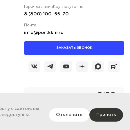
Горячая линия
Круглосуточно
8 (800) 100-55-70
Почта
info@portkkm.ru
ЗАКАЗАТЬ ЗВОНОК
@portkkmru
Новости, лайфхаки и
познавательный
оту с сайтом, вы
контент PORT - бизнес
портал
Отклонить
Принять
ь недоступны.