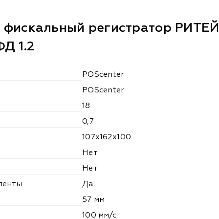
 фискальный регистратор РИТЕЙ
Д 1.2
POScenter
POScenter
18
0,7
107х162х100
Нет
Нет
ленты
Да
57 мм
100 мм/с