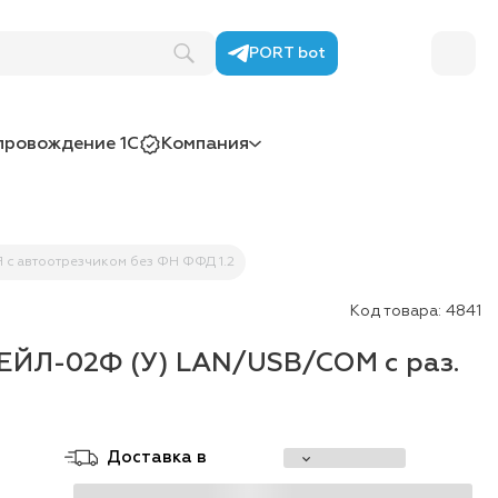
PORT bot
провождение 1С
Компания
с автоотрезчиком без ФН ФФД 1.2
Код товара:
4841
ЕЙЛ-02Ф (У) LAN/USB/COM с раз.
Доставка в