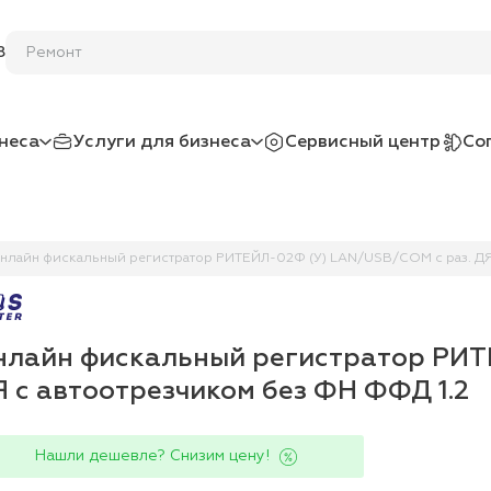
8
неса
Услуги для бизнеса
Сервисный центр
Со
нлайн фискальный регистратор РИТЕЙЛ-02Ф (У) LAN/USB/COM с раз. ДЯ 
лайн фискальный регистратор РИТ
 с автоотрезчиком без ФН ФФД 1.2
Нашли дешевле? Снизим цену!