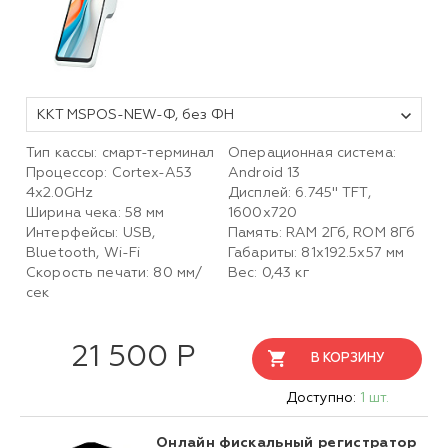
ККТ MSPOS-NEW-Ф, без ФН
Тип кассы: смарт-терминал
Операционная система:
Процессор: Cortex-A53
Android 13
4x2.0GHz
Дисплей: 6.745" TFT,
Ширина чека: 58 мм
1600х720
Интерфейсы: USB,
Память: RAM 2Гб, ROM 8Гб
Bluetooth, Wi-Fi
Габариты: 81х192.5х57 мм
Скорость печати: 80 мм/
Вес: 0,43 кг
сек
21 500 Р
В КОРЗИНУ
Доступно:
1 шт.
Онлайн фискальный регистратор