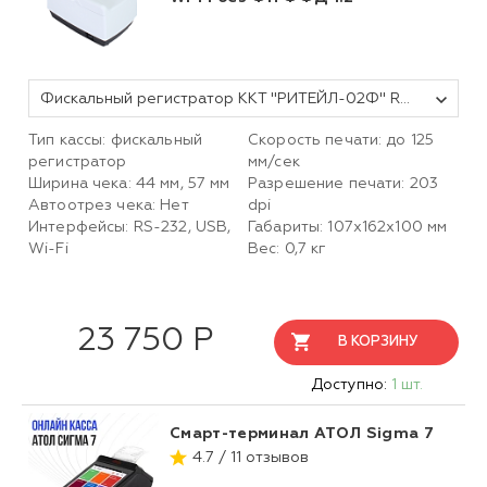
Фискальный регистратор ККТ "РИТЕЙЛ-02Ф" RS/USB с раз. ДЯ c Wi-Fi (белый) без ФН ФФД 1.2
Тип кассы: фискальный
Скорость печати: до 125
регистратор
мм/сек
Ширина чека: 44 мм, 57 мм
Разрешение печати: 203
Автоотрез чека: Нет
dpi
Интерфейсы: RS-232, USB,
Габариты: 107х162х100 мм
Wi-Fi
Вес: 0,7 кг
23 750 Р
В КОРЗИНУ
Доступно:
1 шт.
Смарт-терминал АТОЛ Sigma 7
4.7 / 11 отзывов