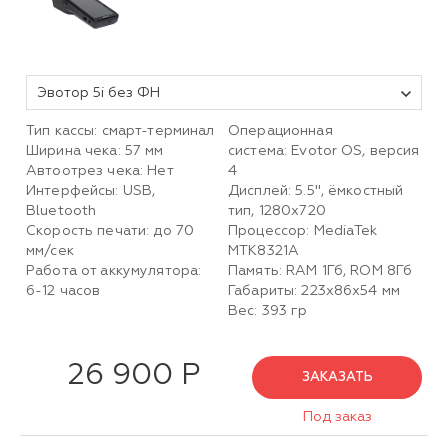
Эвотор 5i без ФН
Тип кассы: смарт-терминал
Операционная
Ширина чека: 57 мм
система: Evotor OS, версия
Автоотрез чека: Нет
4
Интерфейсы: USB,
Дисплей: 5.5", ёмкостный
Bluetooth
тип, 1280х720
Скорость печати: до 70
Процессор: MediaTek
мм/сек
MTK8321A
Работа от аккумулятора:
Память: RAM 1Гб, ROM 8Гб
6-12 часов
Габариты: 223х86х54 мм
Вес: 393 гр
26 900 Р
ЗАКАЗАТЬ
Под заказ