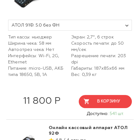
АТОЛ 91Ф. 5.0 без ФН
Тип кассы: ньюджер
Экран: 2,7", 6 строк
Ширина чека: 58 мм
Скорость печати: до 50
Автоотрез чека: Нет
мм/сек
Интерфейсы: Wi-Fi, 2G,
Разрешение печати: 203
Ethernet
dpi
Питание: micro-USB, АКБ
Габариты: 187х85х66 мм
типа 18650, 5В, 1А
Вес: 0,39 кг
11 800 Р
В КОРЗИНУ
Доступно:
541 шт.
Онлайн кассовый аппарат АТОЛ
92Ф