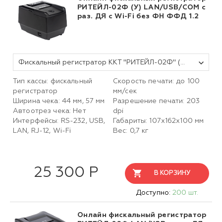
РИТЕЙЛ-02Ф (У) LAN/USB/COM с
раз. ДЯ с Wi-Fi без ФН ФФД 1.2
Фискальный регистратор ККТ "РИТЕЙЛ-02Ф" (У) LAN/USB/COM с раз. ДЯ c Wi-Fi (черный) без ФН
Тип кассы: фискальный
Скорость печати: до 100
регистратор
мм/сек
Ширина чека: 44 мм, 57 мм
Разрешение печати: 203
Автоотрез чека: Нет
dpi
Интерфейсы: RS-232, USB,
Габариты: 107х162х100 мм
LAN, RJ-12, Wi-Fi
Вес: 0,7 кг
25 300 Р
В КОРЗИНУ
Доступно:
200 шт.
Онлайн фискальный регистратор