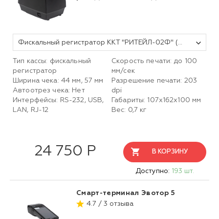
Фискальный регистратор ККТ "РИТЕЙЛ-02Ф" (У) LAN/USB/COM с раз. ДЯ (черный) без ФН
Тип кассы: фискальный
Скорость печати: до 100
регистратор
мм/сек
Ширина чека: 44 мм, 57 мм
Разрешение печати: 203
Автоотрез чека: Нет
dpi
Интерфейсы: RS-232, USB,
Габариты: 107х162х100 мм
LAN, RJ-12
Вес: 0,7 кг
24 750 Р
В КОРЗИНУ
Доступно:
193 шт.
Смарт-терминал Эвотор 5
4.7 / 3 отзыва