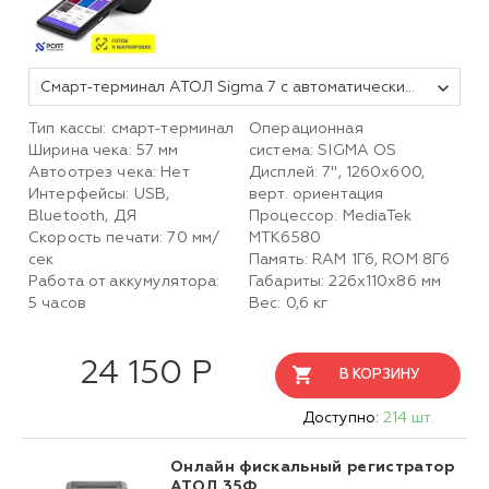
Смарт-терминал АТОЛ Sigma 7 с автоматическим тарифом SIGMA и ИТС (без ФН, 5.0)
Тип кассы: смарт-терминал
Операционная
Ширина чека: 57 мм
система: SIGMA OS
Автоотрез чека: Нет
Дисплей: 7", 1260х600,
Интерфейсы: USB,
верт. ориентация
Bluetooth, ДЯ
Процессор: MediaTek
Скорость печати: 70 мм/
MTK6580
сек
Память: RAM 1Гб, ROM 8Гб
Работа от аккумулятора:
Габариты: 226х110х86 мм
5 часов
Вес: 0,6 кг
24 150 Р
В КОРЗИНУ
Доступно:
214 шт.
Онлайн фискальный регистратор
АТОЛ 35Ф