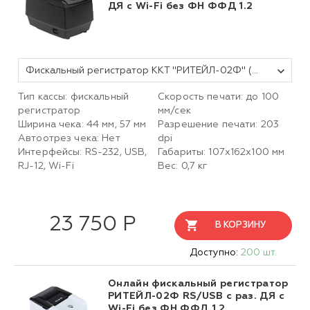
ДЯ c Wi-Fi без ФН ФФД 1.2
Фискальный регистратор ККТ "РИТЕЙЛ-02Ф" (У) USB/COM с раз. ДЯ c Wi-Fi (черный) без ФН
Тип кассы: фискальный
Скорость печати: до 100
регистратор
мм/сек
Ширина чека: 44 мм, 57 мм
Разрешение печати: 203
Автоотрез чека: Нет
dpi
Интерфейсы: RS-232, USB,
Габариты: 107х162х100 мм
RJ-12, Wi-Fi
Вес: 0,7 кг
23 750 Р
В КОРЗИНУ
Доступно:
200 шт.
Онлайн фискальный регистратор
РИТЕЙЛ-02Ф RS/USB с раз. ДЯ с
Wi-Fi без ФН ФФД 1.2