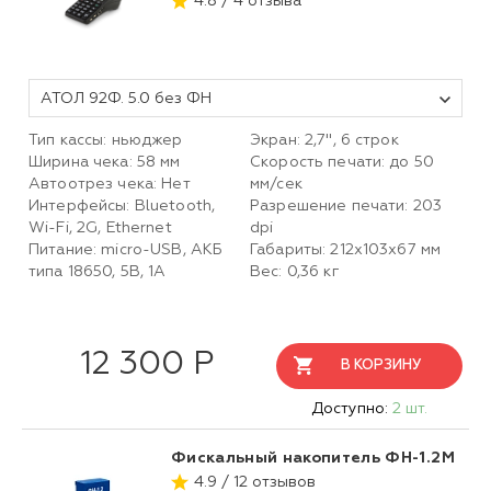
4.8 / 4 отзыва
АТОЛ 92Ф. 5.0 без ФН
Тип кассы: ньюджер
Экран: 2,7", 6 строк
Ширина чека: 58 мм
Скорость печати: до 50
Автоотрез чека: Нет
мм/сек
Интерфейсы: Bluetooth,
Разрешение печати: 203
Wi-Fi, 2G, Ethernet
dpi
Питание: micro-USB, АКБ
Габариты: 212х103х67 мм
типа 18650, 5В, 1А
Вес: 0,36 кг
12 300 Р
В КОРЗИНУ
Доступно:
2 шт.
Фискальный накопитель ФН-1.2М
4.9 / 12 отзывов