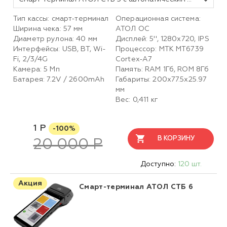
Тип кассы: смарт-терминал
Операционная система:
Ширина чека: 57 мм
АТОЛ ОС
Диаметр рулона: 40 мм
Дисплей: 5'', 1280x720, IPS
Интерфейсы: USB, BT, Wi-
Процессор: MTK MT6739
Fi, 2/3/4G
Cortex-A7
Камера: 5 Мп
Память: RAM 1Гб, ROM 8Гб
Батарея: 7.2V / 2600mAh
Габариты: 200х77.5х25.97
мм
Вес: 0,411 кг
1 Р
-100%
В КОРЗИНУ
20 000 Р
Доступно:
120 шт.
Акция
Смарт-терминал АТОЛ СТБ 6