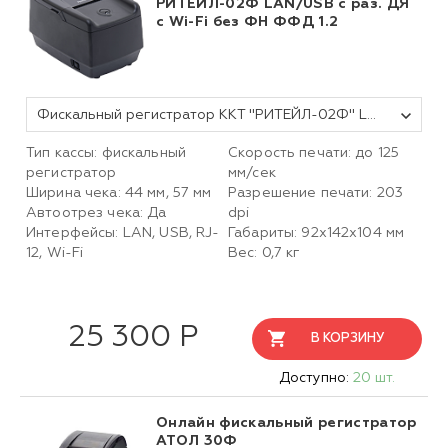
РИТЕЙЛ-02Ф LAN/USB с раз. ДЯ
с Wi-Fi без ФН ФФД 1.2
Фискальный регистратор ККТ "РИТЕЙЛ-02Ф" LAN/USB с раз. ДЯ c Wi-Fi (черный) без ФН ФФД 1.2
Тип кассы: фискальный
Скорость печати: до 125
регистратор
мм/сек
Ширина чека: 44 мм, 57 мм
Разрешение печати: 203
Автоотрез чека: Да
dpi
Интерфейсы: LAN, USB, RJ-
Габариты:
92х142х104
мм
12, Wi-Fi
Вес: 0,7 кг
25 300 Р
В КОРЗИНУ
Доступно:
20 шт.
Онлайн фискальный регистратор
АТОЛ 30Ф