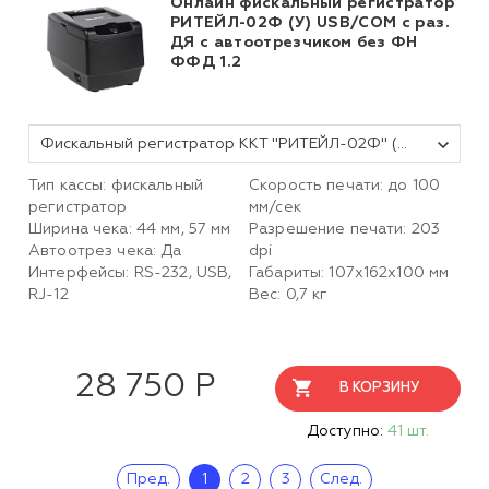
Онлайн фискальный регистратор
РИТЕЙЛ-02Ф (У) USB/COM с раз.
ДЯ с автоотрезчиком без ФН
ФФД 1.2
Фискальный регистратор ККТ "РИТЕЙЛ-02Ф" (У) USB/COM с раз. ДЯ с автоотрезчиком (черный) без ФН
Тип кассы: фискальный
Скорость печати: до 100
регистратор
мм/сек
Ширина чека: 44 мм, 57 мм
Разрешение печати: 203
Автоотрез чека: Да
dpi
Интерфейсы: RS-232, USB,
Габариты: 107х162х100 мм
RJ-12
Вес: 0,7 кг
28 750 Р
В КОРЗИНУ
Доступно:
41 шт.
Пред.
1
2
3
След.