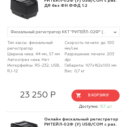
РИТЕЙЛ-02Ф (У) USB/COM с раз.
ДЯ без ФН ФФД 1.2
Фискальный регистратор ККТ "РИТЕЙЛ-02Ф" (У) USB/COM с раз. ДЯ (черный) без ФН
Тип кассы: фискальный
Скорость печати: до 100
регистратор
мм/сек
Ширина чека: 44 мм, 57 мм
Разрешение печати: 203
Автоотрез чека: Нет
dpi
Интерфейсы: RS-232, USB,
Габариты: 107х162х100 мм
RJ-12
Вес: 0,7 кг
23 250 Р
В КОРЗИНУ
Доступно:
157 шт.
Онлайн фискальный регистратор
РИТЕЙЛ-02Ф (У) USB/COM с раз.