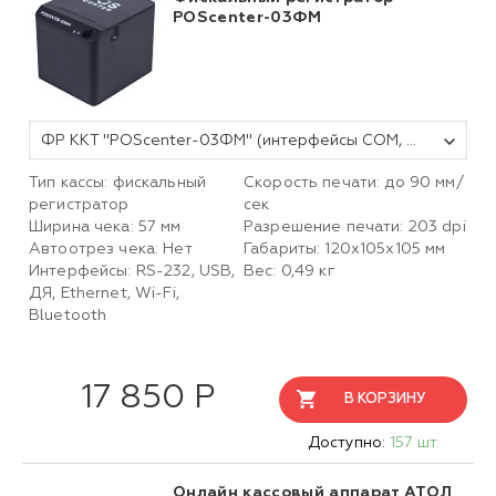
POScenter-03ФМ
ФР ККТ "POScenter-03ФМ" (интерфейсы COM, USB, ДЯ с WiFi, Bluetooth), чёрный, без ФН
Тип кассы: фискальный
Скорость печати: до 90 мм/
регистратор
сек
Ширина чека: 57 мм
Разрешение печати: 203 dpi
Автоотрез чека: Нет
Габариты: 120х105х105 мм
Интерфейсы: RS-232, USB,
Вес: 0,49 кг
ДЯ, Ethernet, Wi-Fi,
Bluetooth
17 850 Р
В КОРЗИНУ
Доступно:
157 шт.
Онлайн кассовый аппарат АТОЛ