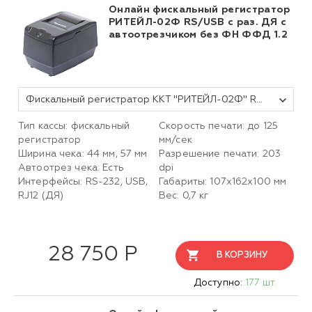
Онлайн фискальный регистратор
РИТЕЙЛ-02Ф RS/USB с раз. ДЯ с
автоотрезчиком без ФН ФФД 1.2
Фискальный регистратор ККТ "РИТЕЙЛ-02Ф" RS/USB с раз. ДЯ с автоотрезчиком (черный) без ФН ФФД 1.2
Тип кассы: фискальный
Скорость печати: до 125
регистратор
мм/сек
Ширина чека: 44 мм, 57 мм
Разрешение печати: 203
Автоотрез чека: Есть
dpi
Интерфейсы: RS-232, USB,
Габариты: 107х162х100 мм
RJ12 (ДЯ)
Вес: 0,7 кг
28 750 Р
В КОРЗИНУ
Доступно:
177 шт.