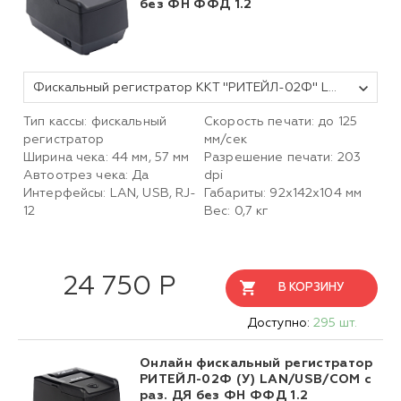
без ФН ФФД 1.2
Фискальный регистратор ККТ "РИТЕЙЛ-02Ф" LAN/USB с раз. ДЯ (черный) без ФН ФФД 1.2
Тип кассы: фискальный
Скорость печати: до 125
регистратор
мм/сек
Ширина чека: 44 мм, 57 мм
Разрешение печати: 203
Автоотрез чека: Да
dpi
Интерфейсы: LAN, USB, RJ-
Габариты:
92х142х104
мм
12
Вес: 0,7 кг
24 750 Р
В КОРЗИНУ
Доступно:
295 шт.
Онлайн фискальный регистратор
РИТЕЙЛ-02Ф (У) LAN/USB/COM с
раз. ДЯ без ФН ФФД 1.2