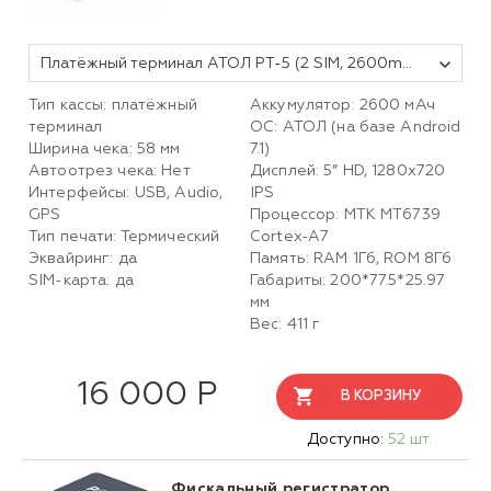
Платёжный терминал АТОЛ PT-5 (2 SIM, 2600mAh). Черный. (Автономный режим)
Тип кассы: платёжный
Аккумулятор: 2600 мАч
терминал
ОС: АТОЛ (на базе Android
Ширина чека: 58 мм
7.1)
Автоотрез чека: Нет
Дисплей: 5” HD, 1280х720
Интерфейсы: USB, Audio,
IPS
GPS
Процессор: MTK MT6739
Тип печати: Термический
Cortex-A7
Эквайринг: да
Память: RAM 1Гб, ROM 8Гб
SIM-карта: да
Габариты: 200*77.5*25.97
мм
Вес: 411 г
16 000 Р
В КОРЗИНУ
Доступно:
52 шт.
Фискальный регистратор