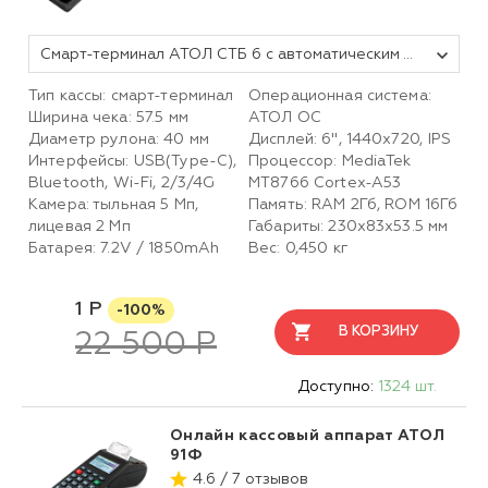
Смарт-терминал АТОЛ СТБ 6 с автоматическим тарифом SIGMA и ИТС (без ФН, 5.0)
Тип кассы: смарт-терминал
Операционная система:
Ширина чека: 57.5 мм
АТОЛ ОС
Диаметр рулона: 40 мм
Дисплей: 6", 1440x720, IPS
Интерфейсы: USB(Type-C),
Процессор: MediaTek
Bluetooth, Wi-Fi, 2/3/4G
MT8766 Cortex-A53
Камера: тыльная 5 Мп,
Память: RAM 2Гб, ROM 16Гб
лицевая 2 Mп
Габариты: 230х83х53.5 мм
Батарея: 7.2V / 1850mAh
Вес: 0,450 кг
1 Р
-100%
В КОРЗИНУ
22 500 Р
Доступно:
1324 шт.
Онлайн кассовый аппарат АТОЛ
91Ф
4.6 / 7 отзывов