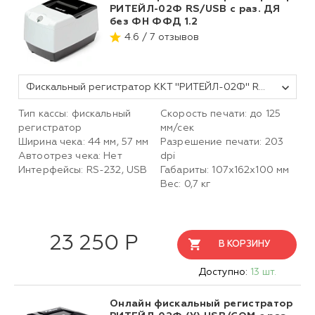
РИТЕЙЛ-02Ф RS/USB с раз. ДЯ
без ФН ФФД 1.2
4.6 / 7 отзывов
Фискальный регистратор ККТ "РИТЕЙЛ-02Ф" RS/USB с раз. ДЯ (белый) без ФН ФФД 1.2
Тип кассы: фискальный
Скорость печати: до 125
регистратор
мм/сек
Ширина чека: 44 мм, 57 мм
Разрешение печати: 203
Автоотрез чека: Нет
dpi
Интерфейсы: RS-232, USB
Габариты: 107х162х100 мм
Вес: 0,7 кг
23 250 Р
В КОРЗИНУ
Доступно:
13 шт.
Онлайн фискальный регистратор