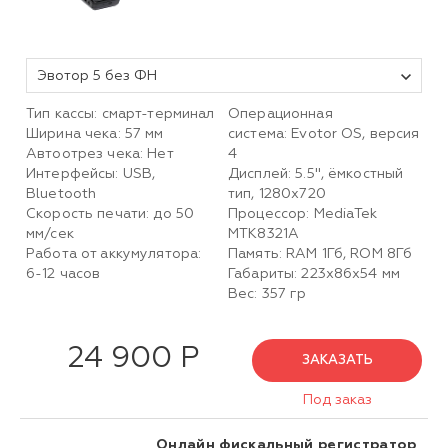
Эвотор 5 без ФН
Тип кассы: смарт-терминал
Операционная
Ширина чека: 57 мм
система: Evotor OS, версия
Автоотрез чека: Нет
4
Интерфейсы: USB,
Дисплей: 5.5", ёмкостный
Bluetooth
тип, 1280х720
Скорость печати: до 50
Процессор: MediaTek
мм/сек
MTK8321A
Работа от аккумулятора:
Память: RAM 1Гб, ROM 8Гб
6-12 часов
Габариты: 223х86х54 мм
Вес: 357 гр
24 900 Р
ЗАКАЗАТЬ
Под заказ
Онлайн фискальный регистратор