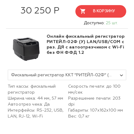
30 250 Р
В КОРЗИНУ
Доступно:
25 шт.
Онлайн фискальный регистратор
РИТЕЙЛ-02Ф (У) LAN/USB/COM с
раз. ДЯ с автоотрезчиком c Wi-Fi
без ФН ФФД 1.2
Фискальный регистратор ККТ "РИТЕЙЛ-02Ф" (У) LAN/USB/COM с раз. ДЯ с автоотрезчиком с Wi-Fi (черный) без ФН
Тип кассы: фискальный
Скорость печати: до 100
регистратор
мм/сек
Ширина чека: 44 мм, 57 мм
Разрешение печати: 203
Автоотрез чека: Да
dpi
Интерфейсы: RS-232, USB,
Габариты: 107х162х100 мм
LAN, RJ-12, Wi-Fi
Вес: 0,7 кг