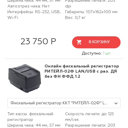
Ширина чека: 44 мм, 57 мм
Разрешение печати: 203
Автоотрез чека: Нет
dpi
Интерфейсы: RS-232, USB,
Габариты: 107х162х100 мм
Wi-Fi
Вес: 0,7 кг
23 750 Р
В КОРЗИНУ
Доступно:
1 шт.
Онлайн фискальный регистратор
РИТЕЙЛ-02Ф LAN/USB с раз. ДЯ
без ФН ФФД 1.2
Фискальный регистратор ККТ "РИТЕЙЛ-02Ф" LAN/USB с раз. ДЯ (черный) без ФН ФФД 1.2
Тип кассы: фискальный
Скорость печати: до 125
регистратор
мм/сек
Ширина чека: 44 мм, 57 мм
Разрешение печати: 203