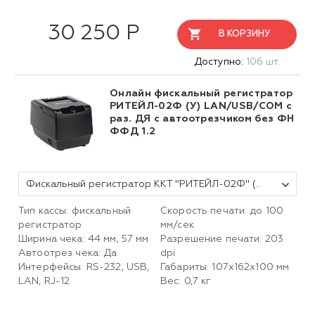
30 250 Р
В КОРЗИНУ
Доступно:
106 шт.
Онлайн фискальный регистратор
РИТЕЙЛ-02Ф (У) LAN/USB/COM с
раз. ДЯ с автоотрезчиком без ФН
ФФД 1.2
Фискальный регистратор ККТ "РИТЕЙЛ-02Ф" (У) LAN/USB/COM с раз. ДЯ с автоотрезчиком (черный) без ФН
Тип кассы: фискальный
Скорость печати: до 100
регистратор
мм/сек
Ширина чека: 44 мм, 57 мм
Разрешение печати: 203
Автоотрез чека: Да
dpi
Интерфейсы: RS-232, USB,
Габариты: 107х162х100 мм
LAN, RJ-12
Вес: 0,7 кг