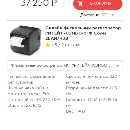
37 250 Р
В КОРЗИНУ
Доступно:
372 шт.
Онлайн фискальный регистратор
РИТЕЙЛ-КОМБО-01Ф Cover
2LAN/HUB
4.5 / 2 отзыва
Фискальный регистратор ККТ "РИТЕЙЛ-КОМБО-01Ф" Cover ФФД 1.2 2LAN/HUB черный без ФН
Тип кассы: фискальный
Скорость печати: до 220
регистратор
мм/сек
Ширина чека: 80 мм
Разрешение печати: 203
Автоотрез чека: Есть
dpi
Интерфейсы: RS-232, USB,
Габариты: 132х147,2х154,5
Ethernet 2x, RJ12
мм
Вес: 1,4 кг