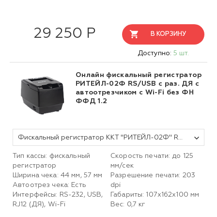
29 250 Р
В КОРЗИНУ
Доступно:
5 шт.
Онлайн фискальный регистратор
РИТЕЙЛ-02Ф RS/USB с раз. ДЯ с
автоотрезчиком c Wi-Fi без ФН
ФФД 1.2
Фискальный регистратор ККТ "РИТЕЙЛ-02Ф" RS/USB с раз. ДЯ с автоотрезчиком и Wi-Fi(черный) без ФН ФФД 1.2
Тип кассы: фискальный
Скорость печати: до 125
регистратор
мм/сек
Ширина чека: 44 мм, 57 мм
Разрешение печати: 203
Автоотрез чека: Есть
dpi
Интерфейсы: RS-232, USB,
Габариты: 107х162х100 мм
RJ12 (ДЯ), Wi-Fi
Вес: 0,7 кг