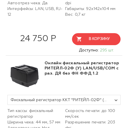
Автоотрез чека: Да
dpi
Интерфейсы: LAN, USB, RJ-
Габариты:
92х142х104
мм
12
Вес: 0,7 кг
24 750 Р
В КОРЗИНУ
Доступно:
295 шт.
Онлайн фискальный регистратор
РИТЕЙЛ-02Ф (У) LAN/USB/COM с
раз. ДЯ без ФН ФФД 1.2
Фискальный регистратор ККТ "РИТЕЙЛ-02Ф" (У) LAN/USB/COM с раз. ДЯ (черный) без ФН
Тип кассы: фискальный
Скорость печати: до 100
регистратор
мм/сек
Ширина чека: 44 мм, 57 мм
Разрешение печати: 203