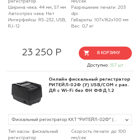
регистратор
мм/сек
Ширина чека: 44 мм, 57 мм
Разрешение печати: 203
Автоотрез чека: Нет
dpi
Интерфейсы: RS-232, USB,
Габариты: 107х162х100 мм
RJ-12
Вес: 0,7 кг
23 250 Р
В КОРЗИНУ
Доступно:
157 шт.
Онлайн фискальный регистратор
РИТЕЙЛ-02Ф (У) USB/COM с раз.
ДЯ c Wi-Fi без ФН ФФД 1.2
Фискальный регистратор ККТ "РИТЕЙЛ-02Ф" (У) USB/COM с раз. ДЯ c Wi-Fi (черный) без ФН
Тип кассы: фискальный
Скорость печати: до 100
регистратор
мм/сек