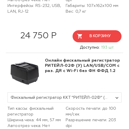
Автоотрез чека: Нет
dpi
Интерфейсы: RS-232, USB,
Габариты: 107х162х100 мм
LAN, RJ-12
Вес: 0,7 кг
24 750 Р
В КОРЗИНУ
Доступно:
193 шт.
Онлайн фискальный регистратор
РИТЕЙЛ-02Ф (У) LAN/USB/COM с
раз. ДЯ с Wi-Fi без ФН ФФД 1.2
Фискальный регистратор ККТ "РИТЕЙЛ-02Ф" (У) LAN/USB/COM с раз. ДЯ c Wi-Fi (черный) без ФН
Тип кассы: фискальный
Скорость печати: до 100
регистратор
мм/сек
Ширина чека: 44 мм, 57 мм
Разрешение печати: 203
Автоотрез чека: Нет
dpi