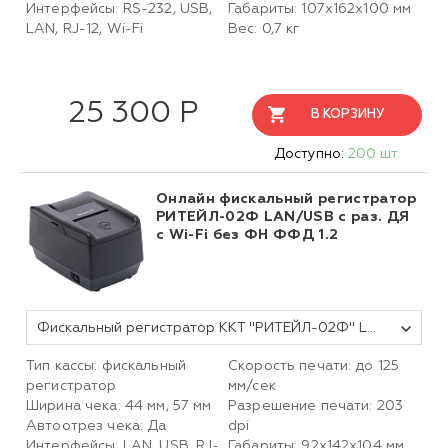
Интерфейсы: RS-232, USB,
Габариты: 107х162х100 мм
LAN, RJ-12, Wi-Fi
Вес: 0,7 кг
25 300 Р
В КОРЗИНУ
Доступно:
200 шт.
Онлайн фискальный регистратор
РИТЕЙЛ-02Ф LAN/USB с раз. ДЯ
с Wi-Fi без ФН ФФД 1.2
Фискальный регистратор ККТ "РИТЕЙЛ-02Ф" LAN/USB с раз. ДЯ c Wi-Fi (черный) без ФН ФФД 1.2
Тип кассы: фискальный
Скорость печати: до 125
регистратор
мм/сек
Ширина чека: 44 мм, 57 мм
Разрешение печати: 203
Автоотрез чека: Да
dpi
Интерфейсы: LAN, USB, RJ-
Габариты:
92х142х104
мм