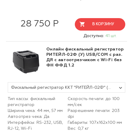
28 750 Р
В КОРЗИНУ
Доступно:
41 шт.
Онлайн фискальный регистратор
РИТЕЙЛ-02Ф (У) USB/COM с раз.
ДЯ с автоотрезчиком c Wi-Fi без
ФН ФФД 1.2
Фискальный регистратор ККТ "РИТЕЙЛ-02Ф" (У) USB/COM с раз. ДЯ с автоотрезчиком с Wi-Fi (черный) без ФН
Тип кассы: фискальный
Скорость печати: до 100
регистратор
мм/сек
Ширина чека: 44 мм, 57 мм
Разрешение печати: 203
Автоотрез чека: Да
dpi
Интерфейсы: RS-232, USB,
Габариты: 107х162х100 мм
RJ-12, Wi-Fi
Вес: 0,7 кг