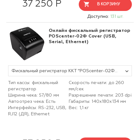
37 250 Р
В КОРЗИНУ
Доступно:
131 шт.
Онлайн фискальный регистратор
POScenter-02Ф Cover (USB,
Serial, Ethernet)
Фискальный регистратор ККТ "POScenter-02Ф" Cover (USB, Serial, Ethernet) черный без фн
Тип кассы: фискальный
Скорость печати: до 260
регистратор
мм/сек
Ширина чека: 57/80 мм
Разрешение печати: 203 dpi
Автоотрез чека: Есть
Габариты: 140х180х134 мм
Интерфейсы: RS-232, USB,
Вес: 1,1 кг
RJ12 (ДЯ), Ethernet