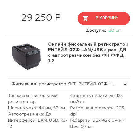
29 250 Р
В КОРЗИНУ
Доступно:
20 шт.
Онлайн фискальный регистратор
РИТЕЙЛ-02Ф LAN/USB с раз. ДЯ
с автоотрезчиком без ФН ФФД
1.2
Фискальный регистратор ККТ "РИТЕЙЛ-02Ф" LAN/USB с раз. ДЯ с автоотрезчиком (черный) без ФН ФФД 1.2
Тип кассы: фискальный
Скорость печати: до 125
регистратор
мм/сек
Ширина чека: 44 мм, 57 мм
Разрешение печати: 203
Автоотрез чека: Да
dpi
Интерфейсы: LAN, USB, RJ-
Габариты:
92х142х104
мм
12
Вес: 0,7 кг