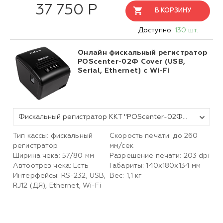
37 750 Р
В КОРЗИНУ
Доступно:
130 шт.
Онлайн фискальный регистратор
POScenter-02Ф Cover (USB,
Serial, Ethernet) с Wi-Fi
Фискальный регистратор ККТ "POScenter-02Ф" Cover (USB, Serial, Ethernet) c Wi-Fi черный без фн
Тип кассы: фискальный
Скорость печати: до 260
регистратор
мм/сек
Ширина чека: 57/80 мм
Разрешение печати: 203 dpi
Автоотрез чека: Есть
Габариты: 140х180х134 мм
Интерфейсы: RS-232, USB,
Вес: 1,1 кг
RJ12 (ДЯ), Ethernet, Wi-Fi