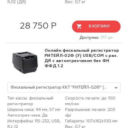
RJ12 (ДЯ)
Вес: 0,7 кг
28 750 Р
В КОРЗИНУ
Доступно:
177 шт.
Онлайн фискальный регистратор
РИТЕЙЛ-02Ф (У) USB/COM с раз.
ДЯ с автоотрезчиком без ФН
ФФД 1.2
Фискальный регистратор ККТ "РИТЕЙЛ-02Ф" (У) USB/COM с раз. ДЯ с автоотрезчиком (черный) без ФН
Тип кассы: фискальный
Скорость печати: до 100
регистратор
мм/сек
Ширина чека: 44 мм, 57 мм
Разрешение печати: 203
Автоотрез чека: Да
dpi
Интерфейсы: RS-232, USB,
Габариты: 107х162х100 мм
RJ-12
Вес: 0,7 кг