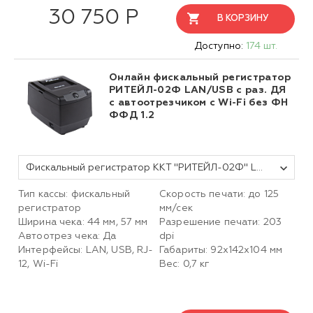
30 750 Р
В КОРЗИНУ
Доступно:
174 шт.
Онлайн фискальный регистратор
РИТЕЙЛ-02Ф LAN/USB с раз. ДЯ
с автоотрезчиком с Wi-Fi без ФН
ФФД 1.2
Фискальный регистратор ККТ "РИТЕЙЛ-02Ф" LAN/USB с раз. ДЯ с автоотрезчиком c Wi-Fi (черный) без ФН ФФД 1.2
Тип кассы: фискальный
Скорость печати: до 125
регистратор
мм/сек
Ширина чека: 44 мм, 57 мм
Разрешение печати: 203
Автоотрез чека: Да
dpi
Интерфейсы: LAN, USB, RJ-
Габариты:
92х142х104
мм
12, Wi-Fi
Вес: 0,7 кг