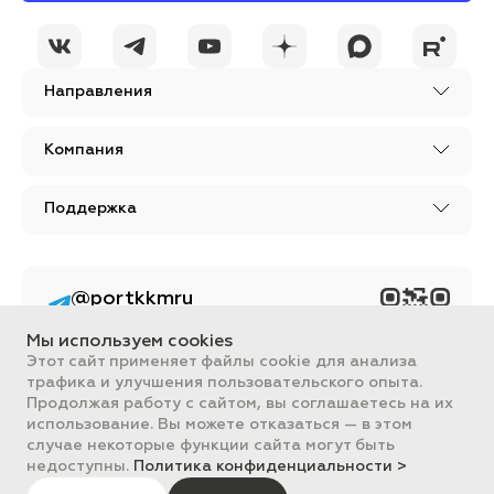
Направления
Компания
Поддержка
@portkkmru
Новости, лайфхаки и
познавательный
Мы используем cookies
контент PORT - бизнес
портал
Этот сайт применяет файлы cookie для анализа
трафика и улучшения пользовательского опыта.
Вся информация, размещенная на сайте, носит ознакомительный
Продолжая работу с сайтом, вы соглашаетесь на их
характер и не является публичной офертой, определяемой
использование. Вы можете отказаться — в этом
положениями Статьи 437 ГК РФ.
случае некоторые функции сайта могут быть
Все цены на сайте указаны с НДС. ООО "ПОРТ" ИНН 2461018892,
ОГРН 1022401953496
недоступны.
Политика конфиденциальности >
ПОРТ 2011-2026