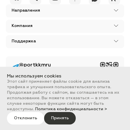
Направления
Компания
Поддержка
@portkkmru
Новости, лайфхаки и
познавательный
Мы используем cookies
контент PORT - бизнес
портал
Этот сайт применяет файлы cookie для анализа
трафика и улучшения пользовательского опыта.
Вся информация, размещенная на сайте, носит ознакомительный
Продолжая работу с сайтом, вы соглашаетесь на их
характер и не является публичной офертой, определяемой
использование. Вы можете отказаться — в этом
положениями Статьи 437 ГК РФ.
случае некоторые функции сайта могут быть
Все цены на сайте указаны с НДС. ООО "ПОРТ" ИНН 2461018892,
ОГРН 1022401953496
недоступны.
Политика конфиденциальности >
ПОРТ 2011-2026
Политика обработки данных
Отклонить
Принять