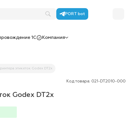
PORT bot
провождение 1С
Компания
принтера этикеток Godex DT2x
Код товара:
021-DT2010-000
ток Godex DT2x