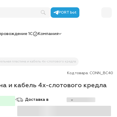
PORT bot
провождение 1С
Компания
ельная пластина и кабель 4х-слотового кредла
Код товара:
CONN_BC40
а и кабель 4х-слотового кредла
Доставка в