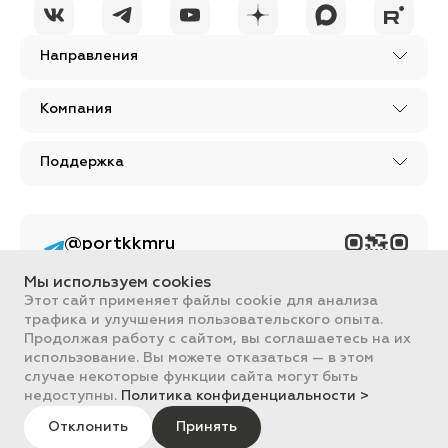
Направления
Компания
Поддержка
@portkkmru
Новости, лайфхаки и
познавательный
Мы используем cookies
контент PORT - бизнес
портал
Этот сайт применяет файлы cookie для анализа
трафика и улучшения пользовательского опыта.
Вся информация, размещенная на сайте, носит ознакомительный
Продолжая работу с сайтом, вы соглашаетесь на их
характер и не является публичной офертой, определяемой
использование. Вы можете отказаться — в этом
положениями Статьи 437 ГК РФ.
случае некоторые функции сайта могут быть
Все цены на сайте указаны с НДС. ООО "ПОРТ" ИНН 2461018892,
ОГРН 1022401953496
недоступны.
Политика конфиденциальности >
ПОРТ 2011-2026
Политика обработки данных
Отклонить
Принять