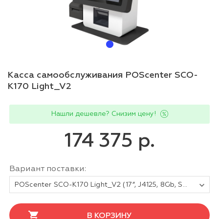
Касса самообслуживания POScenter SCO-
K170 Light_V2
Нашли дешевле? Снизим цену!
174 375 р.
Вариант поставки:
POScenter SCO-K170 Light_V2 (17”, J4125, 8Gb, SSD128Gb, 2D сканер, Светофор, З цвета, полка для ПИН-пад, полка для ККТ, крепление на прилавок, крепление на стену)
В КОРЗИНУ