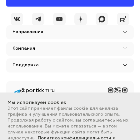
Направления
Компания
Поддержка
@portkkmru
Новости, лайфхаки и
познавательный
Мы используем cookies
контент PORT - бизнес
портал
Этот сайт применяет файлы cookie для анализа
трафика и улучшения пользовательского опыта.
Вся информация, размещенная на сайте, носит ознакомительный
Продолжая работу с сайтом, вы соглашаетесь на их
характер и не является публичной офертой, определяемой
использование. Вы можете отказаться — в этом
положениями Статьи 437 ГК РФ.
случае некоторые функции сайта могут быть
Все цены на сайте указаны с НДС. ООО "ПОРТ" ИНН 2461018892,
ОГРН 1022401953496
недоступны.
Политика конфиденциальности >