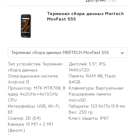
Доступно:
5 шт.
Терминал сбора данных Mertech
MovFast S55
Терминал сбора данных MERTECH MovFast S55
Тип устройства: Терминал
Дисплей: 5.5", IPS,
сбора данных
1440x720
Операционная система:
Память: RAM 4B, Flash
Android 13
64GB
Процессор: MТК MT8768, 8
Клавиатура: Виртуальная
ядер 4x2GHz+4x1.5GHz
Расширение памяти:
CPU
microSD
Интерфейсы: USB, Wi-Fi,
Габариты: 153.9х73х13.8 мм
BT
Вес: 230 гр
Сканер: 2D (E4)
Класс защиты: IP67
Камера: 13 МП + 2 МП
(фронт.)