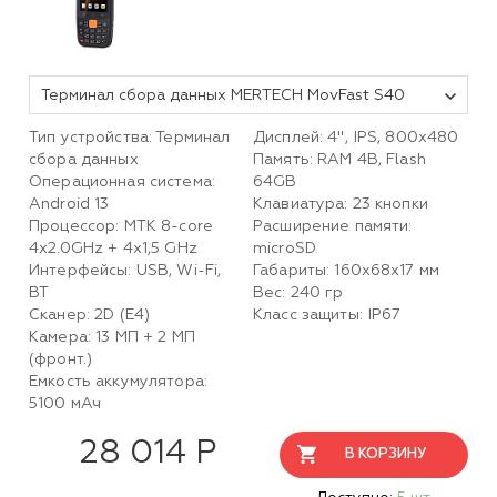
Терминал сбора данных MERTECH MovFast S40
Тип устройства: Терминал
Дисплей: 4", IPS, 800x480
сбора данных
Память: RAM 4B, Flash
Операционная система:
64GB
Android 13
Клавиатура: 23 кнопки
Процессор: MTK 8-core
Расширение памяти:
4x2.0GHz + 4x1,5 GHz
microSD
Интерфейсы: USB, Wi-Fi,
Габариты: 160x68x17 мм
BT
Вес: 240 гр
Сканер: 2D (E4)
Класс защиты: IP67
Камера: 13 МП + 2 МП
(фронт.)
Емкость аккумулятора:
5100 мАч
28 014 Р
В КОРЗИНУ